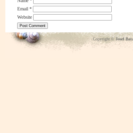
Name
*
Email
*
Website
Copyright ©
Josef Bat