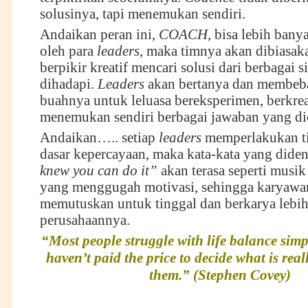
solusinya, tapi menemukan sendiri.
Andaikan peran ini,
COACH
, bisa lebih ban
oleh para
leaders
, maka timnya akan dibiasak
berpikir kreatif mencari solusi dari berbagai si
dihadapi.
Leaders
akan bertanya dan membeb
buahnya untuk leluasa bereksperimen, berkre
menemukan sendiri berbagai jawaban yang dic
Andaikan….. setiap
leaders
memperlakukan t
dasar kepercayaan, maka kata-kata yang dide
knew you can do it”
akan terasa seperti musik
yang menggugah motivasi, sehingga karyawa
memutuskan untuk tinggal dan berkarya lebih
perusahaannya.
“Most people struggle with life balance simp
haven’t paid the price to decide what is real
them.” (Stephen Covey)