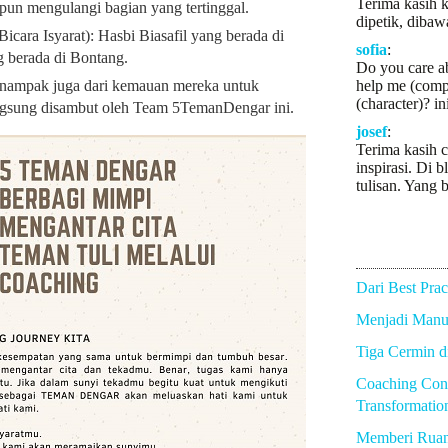
Terima kasih k
pun mengulangi bagian yang tertinggal.
dipetik, dibaw
icara Isyarat): Hasbi Biasafil yang berada di
sofia
:
 berada di Bontang.
Do you care a
i nampak juga dari kemauan mereka untuk
help me (comp
(character)? in
ngsung disambut oleh Team 5TemanDengar ini.
josef
:
Terima kasih c
inspirasi. Di b
tulisan. Yang b
Dari Best Prac
Menjadi Manus
Tiga Cermin 
Coaching Con
Transformatio
Memberi Rua