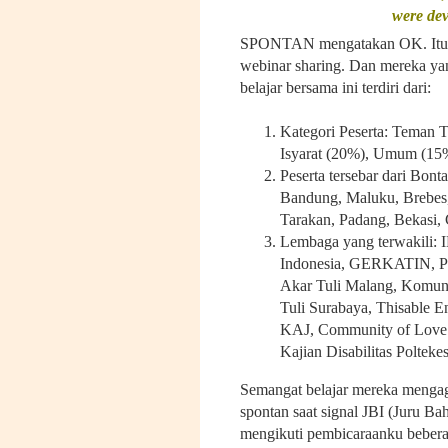
were de
SPONTAN mengatakan OK. Itulah
webinar sharing. Dan mereka yan
belajar bersama ini terdiri dari:
Kategori Peserta: Teman 
Isyarat (20%), Umum (15
Peserta tersebar dari Bont
Bandung, Maluku, Brebes,
Tarakan, Padang, Bekasi, C
Lembaga yang terwakili: 
Indonesia, GERKATIN, Pu
Akar Tuli Malang, Komuni
Tuli Surabaya, Thisable E
KAJ, Community of Love T
Kajian Disabilitas Poltekes
Semangat belajar mereka menga
spontan saat signal JBI (Juru Ba
mengikuti pembicaraanku beberap