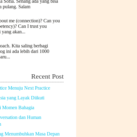
a Sofia. Senang ada yang bisa
a pulang. Salam
bout me (connection)? Can you
etency)? Can I trust you
i yang akan...
oach. Kita saling berbagi
log ini ada lebih dari 1000
aru...
Recent Post
tice Menuju Next Practice
ia yang Layak Diikuti
di Momen Bahagia
versation dan Human
n
ng Menumbuhkan Masa Depan