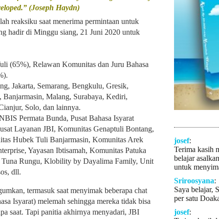
veloped.” (Joseph Haydn)
 reaksiku saat menerima permintaan untuk
g hadir di Minggu siang, 21 Juni 2020 untuk
Tuli (65%), Relawan Komunitas dan Juru Bahasa
%).
ang, Jakarta, Semarang, Bengkulu, Gresik,
 Banjarmasin, Malang, Surabaya, Kediri,
ianjur, Solo, dan lainnya.
INBIS Permata Bunda, Pusat Bahasa Isyarat
sat Layanan JBI, Komunitas Genaptuli Bontang,
tas Hubek Tuli Banjarmasin, Komunitas Arek
josef
:
Terima kasih 
nterprise, Yayasan Ibtisamah, Komunitas Patuka
belajar asalka
una Rungu, Klobility by Dayalima Family, Unit
untuk menyima
os, dll.
Sriroosyana
:
Saya belajar, 
gumkan, termasuk saat menyimak beberapa chat
per satu Doaka
hasa Isyarat) melemah sehingga mereka tidak bisa
a saat. Tapi panitia akhirnya menyadari, JBI
josef
: