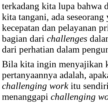
terkadang kita lupa bahwa 
kita tangani, ada seseoran
kecepatan dan pelayanan p
bagian dari
challenges
dalam
dari perhatian dalam pengun
Bila kita ingin menyajikan 
pertanyaannya adalah, apak
c
hallenging work
itu sendir
menanggapi
c
hallenging w