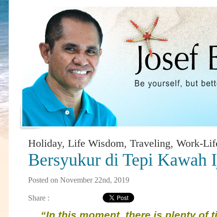
Holiday
,
Life Wisdom
,
Traveling
,
Work-Lif
Bersyukur di Tepi Kawah I
Posted on November 22nd, 2019
Share :
“In this moment, there is plenty of t