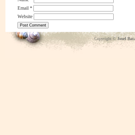
Email
*
Website
Copyright ©
Josef Bat