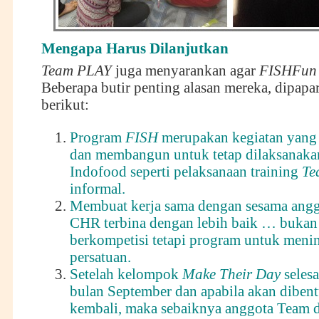
Mengapa
H
arus
D
ilanjutkan
Team PLAY
juga menyarankan agar
FISHFun
Beberapa butir penting alasan mereka, dipapa
berikut:
Program
FISH
merupakan kegiatan yang 
dan membangun untuk tetap dilaksanak
Indofood seperti pelaksanaan training
Te
informal.
Membuat kerja sama dengan sesama angg
CHR terbina dengan lebih baik … bukan
berkompetisi tetapi program untuk meni
persatuan.
Setelah kelompok
Make Their Day
selesa
bulan September dan apabila akan dibe
kembali, maka sebaiknya anggota Team 