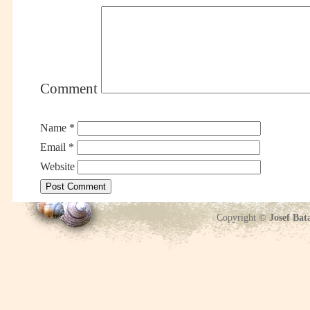
Comment
Name
*
Email
*
Website
Copyright ©
Josef Bat