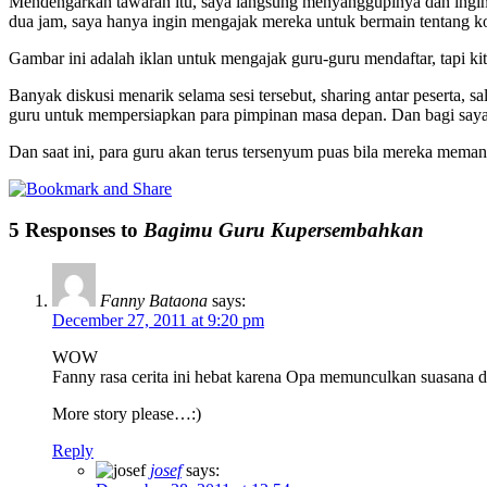
Mendengarkan tawaran itu, saya langsung menyanggupinya dan ingin 
dua jam, saya hanya ingin mengajak mereka untuk bermain tentang ko
Gambar ini adalah iklan untuk mengajak guru-guru mendaftar, tapi ki
Banyak diskusi menarik selama sesi tersebut, sharing antar peserta, 
guru untuk mempersiapkan para pimpinan masa depan. Dan bagi saya 
Dan saat ini, para guru akan terus tersenyum puas bila mereka mema
5 Responses to
Bagimu Guru Kupersembahkan
Fanny Bataona
says:
December 27, 2011 at 9:20 pm
WOW
Fanny rasa cerita ini hebat karena Opa memunculkan suasana 
More story please…:)
Reply
josef
says: