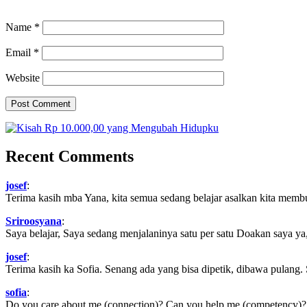
Name
*
Email
*
Website
Recent Comments
josef
:
Terima kasih mba Yana, kita semua sedang belajar asalkan kita memb
Sriroosyana
:
Saya belajar, Saya sedang menjalaninya satu per satu Doakan saya ya,
josef
:
Terima kasih ka Sofia. Senang ada yang bisa dipetik, dibawa pulang.
sofia
:
Do you care about me (connection)? Can you help me (competency)? Ca