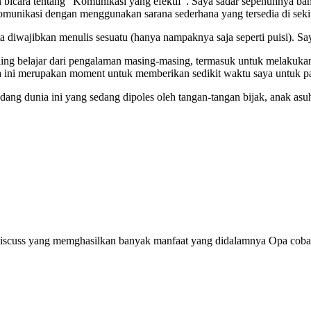
bicara tentang “Komunikasi yang efektif”. Saya sadar sepenuhnya bahw
munikasi dengan menggunakan sarana sederhana yang tersedia di sekita
ta diwajibkan menulis sesuatu (hanya nampaknya saja seperti puisi). S
saling belajar dari pengalaman masing-masing, termasuk untuk melakuka
ini merupakan moment untuk memberikan sedikit waktu saya untuk para
ndang dunia ini yang sedang dipoles oleh tangan-tangan bijak, anak a
discuss yang memghasilkan banyak manfaat yang didalamnya Opa coba 