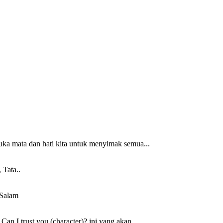
uka mata dan hati kita untuk menyimak semua...
 Tata..
 Salam
n I trust you (character)? ini yang akan...