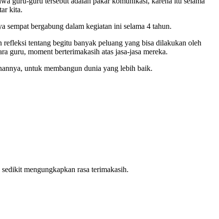
a guru-guru tersebut adalah pakar komunikasi, karena itu selama
r kita.
aya sempat bergabung dalam kegiatan ini selama 4 tahun.
n refleksi tentang begitu banyak peluang yang bisa dilakukan oleh
 guru, moment berterimakasih atas jasa-jasa mereka.
suhannya, untuk membangun dunia yang lebih baik.
sedikit mengungkapkan rasa terimakasih.