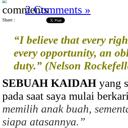
2 Comments »
Share :
“I believe that every righ
every opportunity, an obl
duty
.
” (Nelson Rockefell
SEBUAH KAIDA
H
yang s
pada saat saya mulai berkar
memilih anak buah, sementa
siapa atasannya.”