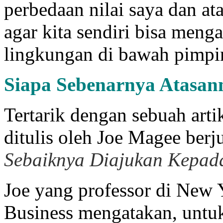
perbedaan nilai saya dan a
agar kita sendiri bisa meng
lingkungan di bawah pimpin
Siapa
S
ebenarnya Atasa
Tertarik dengan sebuah artik
ditulis oleh Joe Magee ber
S
ebaiknya
D
iajukan
K
epad
Joe yang professor di New 
Business mengatakan, untuk