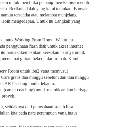
kukan untuk membuka peluang mereka bisa meraih
reka. Berikut adalah yang kami temukan: Banyak
r, namun tersendat atau melambat menjelang
ga lebih mengedepan. Untuk itu Langkah yang
tas untuk Working From Home. Waktu itu
ada penggunaan flash disk untuk akses internet
k itu harus dikembalikan keesokan harinya untuk
 mendapat giliran bekerja dari rumah. Kami
rsery Room untuk ibu2 yang menyusui
y Care gratis dua minggu sebelum dan dua minggu
ara ART sedang mudik lebaran.
(career coaching) untuk membicarakan berbagai
 proyek.
, setidaknya dari perusahaan sudah bisa
ulian kita pada para perempuan yang ingin