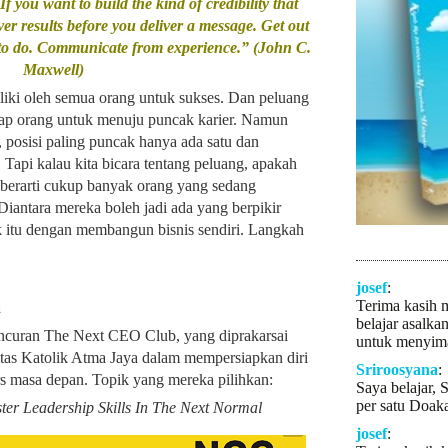
If you want to build the kind of credibility that
ver results before you deliver a message. Get out
 to do. Communicate from experience.” (John C.
Maxwell)
oleh semua orang untuk sukses. Dan peluang
tiap orang untuk menuju puncak karier. Namun
, posisi paling puncak hanya ada satu dan
. Tapi kalau kita bicara tentang peluang, apakah
i berarti cukup banyak orang yang sedang
Diantara mereka boleh jadi ada yang berpikir
k itu dengan membangun bisnis sendiri. Langkah
josef
:
Terima kasih 
a
belajar asalka
uncuran The Next CEO Club, yang diprakarsai
untuk menyima
as Katolik Atma Jaya dalam mempersiapkan diri
Sriroosyana
:
s masa depan. Topik yang mereka pilihkan:
Saya belajar, 
per satu Doaka
ter Leadership Skills In The Next Normal
josef
: