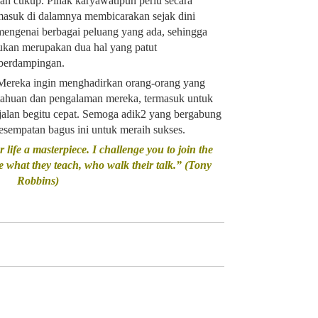
an cukup. Pihak karyawatipun perlu secara
rmasuk di dalamnya membicarakan sejak dini
mengenai berbagai peluang yang ada, sehingga
ukan merupakan dua hal yang patut
 berdampingan.
Mereka ingin menghadirkan orang-orang yang
tahuan dan pengalaman mereka, termasuk untuk
alan begitu cepat. Semoga adik2 yang bergabung
sempatan bagus ini untuk meraih sukses.
life a masterpiece. I challenge you to join the
e what they teach, who walk their talk.” (Tony
Robbins)