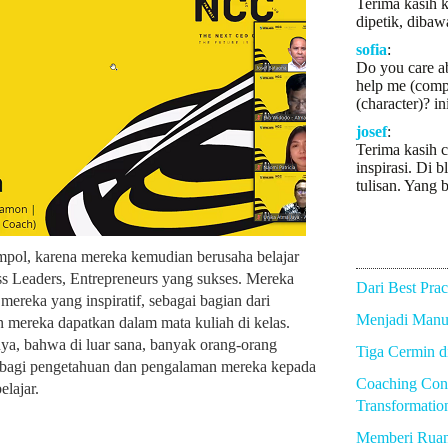
Terima kasih k
dipetik, dibaw
sofia
:
Do you care a
help me (comp
(character)? in
josef
:
Terima kasih c
inspirasi. Di b
tulisan. Yang b
mpol, karena mereka kemudian berusaha belajar
ss Leaders, Entrepreneurs yang sukses. Mereka
Dari Best Prac
ereka yang inspiratif, sebagai bagian dari
Menjadi Manus
n mereka dapatkan dalam mata kuliah di kelas.
ya, bahwa di luar sana, banyak orang-orang
Tiga Cermin 
mbagi pengetahuan dan pengalaman mereka kepada
Coaching Con
lajar.
Transformatio
Memberi Rua