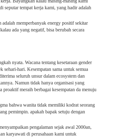
 kerja. Bayangkan kalau masing-masing kami
i seputar tempat kerja kami, yang hadir adalah
 adalah memperbanyak energy positif sekitar
lau ada yang negatif, bisa berubah secara
angkah nyata. Wacana tentang kesetaraan gender
ek sehari-hari. Kesempatan sama untuk semua
diterima seluruh unsur dalam ecosystem dan
kannya. Namun tidak hanya organisasi yang
a proaktif meraih berbagai kesempatan da menuju
tigma bahwa wanita tidak memiliki kodrat seorang
rang pemimpin. apakah bapak setuju dengan
 menyampaikan pengalaman sejak awal 2000an,
an karyawati di perusahaan kami untuk