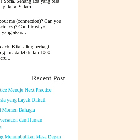
a Sofia. Senang ada yang bisa
a pulang. Salam
bout me (connection)? Can you
etency)? Can I trust you
i yang akan...
oach. Kita saling berbagi
log ini ada lebih dari 1000
aru...
Recent Post
tice Menuju Next Practice
ia yang Layak Diikuti
di Momen Bahagia
versation dan Human
n
ng Menumbuhkan Masa Depan