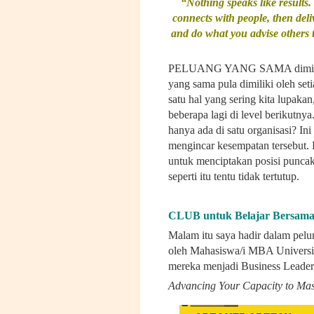
“Nothing speaks like results. 
connects with people, then deli
and do what you advise others
PELUANG YANG SAMA dimiliki 
yang sama pula dimiliki oleh se
satu hal yang sering kita lupakan
beberapa lagi di level berikutnya
hanya ada di satu organisasi? In
mengincar kesempatan tersebut. 
untuk menciptakan posisi punca
seperti itu tentu tidak tertutup.
CLUB untuk Belajar Bersam
Malam itu saya hadir dalam pel
oleh Mahasiswa/i MBA Universit
mereka menjadi Business Leader
Advancing Your Capacity to Mas