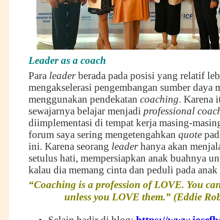
Leader as a coach
Para
leader
berada pada posisi yang relatif le
mengakselerasi pengembangan sumber daya 
menggunakan pendekatan
coaching
. Karena i
sewajarnya belajar menjadi
professional coac
diimplementasi di tempat kerja masing-masing
forum saya sering mengetengahkan
quote
pada
ini. Karena seorang
leader
hanya akan menja
setulus hati, mempersiapkan anak buahnya u
kalau dia memang cinta dan peduli pada anak
“Coaching is a profession of LOVE. You can
unless you LOVE them.” (Eddie Ro