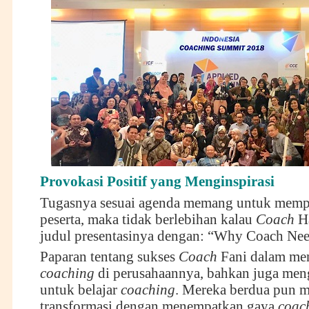
Provokasi Positif yang Menginspirasi
Tugasnya sesuai agenda memang untuk memp
peserta, maka tidak berlebihan kalau
Coach
Ha
judul presentasinya dengan: “Why Coach Nee
Paparan tentang sukses
C
oach
Fani dalam me
coaching
di perusahaannya, bahkan juga men
untuk belajar
coaching
. Mereka berdua pun 
transformasi dengan menempatkan gaya
coac