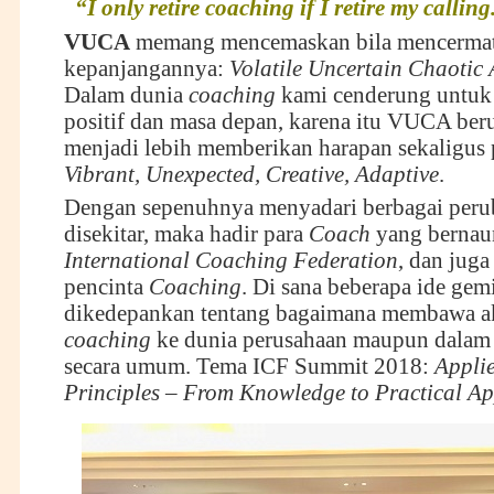
“I only retire coaching if I retire my calling
VUCA
memang mencemaskan bila mencermat
kepanjangannya:
Volatile Uncertain Chaotic
Dalam dunia
coaching
kami cenderung untuk
positif dan masa depan, karena itu VUCA ber
menjadi lebih memberikan harapan sekaligus 
Vibrant, Unexpected, Creative, Adaptive
.
Dengan sepenuhnya menyadari berbagai peru
disekitar, maka hadir para
Coach
yang bernau
International Coaching Federation
, dan jug
pencinta
Coaching
. Di sana beberapa ide gem
dikedepankan tentang bagaimana membawa ak
coaching
ke dunia perusahaan maupun dalam
secara umum. Tema ICF Summit 2018:
Appli
Principles – From Knowledge to Practical Ap