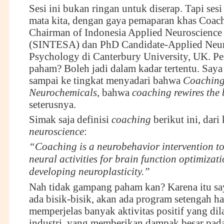
Sesi ini bukan ringan untuk diserap. Tapi ses
mata kita, dengan gaya pemaparan khas Coach
Chairman of Indonesia Applied Neuroscience
(SINTESA) dan PhD Candidate-Applied Neur
Psychology di Canterbury University, UK. P
paham? Boleh jadi dalam kadar tertentu. Say
sampai ke tingkat menyadari bahwa
Coaching
Neurochemicals
, bahwa
coaching rewires the 
seterusnya.
Simak saja definisi
coaching
berikut ini, dari
neuroscience
:
“Coaching is a neurobehavior intervention to
neural activities for brain function optimizat
developing neuroplasticity.”
Nah tidak gampang paham kan? Karena itu s
ada bisik-bisik, akan ada program setengah ha
memperjelas banyak aktivitas positif yang di
industri, yang memberikan dampak besar pada