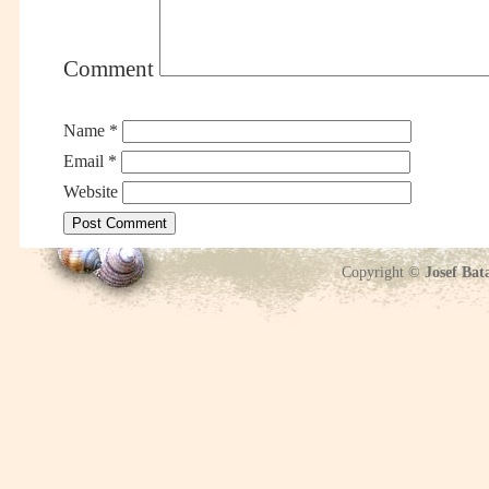
Comment
Name
*
Email
*
Website
Copyright ©
Josef Bat