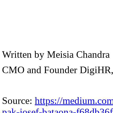
Written by Meisia Chandra
CMO and Founder DigiHR, 
Source:
https://medium.co
pak-josef-bataona-f68db36