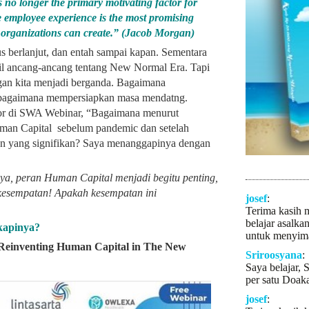
 no longer the primary motivating factor for
e employee experience is the most promising
 organizations can create.” (Jacob Morgan)
rlanjut, dan entah sampai kapan. Sementara
l ancang-ancang tentang New Normal Era. Tapi
an kita menjadi berganda. Bagaimana
an bagaimana mempersiapkan masa mendatng.
ator di SWA Webinar, “Bagaimana menurut
uman Capital sebelum pandemic dan setelah
n yang signifikan? Saya menanggapinya dengan
ya, peran Human Capital menjadi begitu penting,
a kesempatan! Apakah kesempatan ini
josef
:
Terima kasih 
belajar asalka
kapinya?
untuk menyima
Reinventing Human Capital in The New
Sriroosyana
:
Saya belajar, 
per satu Doaka
josef
: