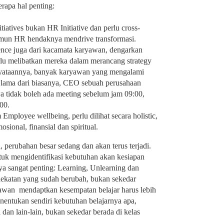
erapa hal penting:
tiatives bukan HR Initiative dan perlu cross-
amun HR hendaknya mendrive transformasi.
nce juga dari kacamata karyawan, dengarkan
erlu melibatkan mereka dalam merancang strategy
yataannya, banyak karyawan yang mengalami
ih lama dari biasanya, CEO sebuah perusahaan
 tidak boleh ada meeting sebelum jam 09:00,
00.
ployee wellbeing, perlu dilihat secara holistic,
sional, finansial dan spiritual.
, perubahan besar sedang dan akan terus terjadi.
ntuk mengidentifikasi kebutuhan akan kesiapan
ya sangat penting: Learning, Unlearning dan
ekatan yang sudah berubah, bukan sekedar
aryawan mendaptkan kesempatan belajar harus lebih
nentukan sendiri kebutuhan belajarnya apa,
 dan lain-lain, bukan sekedar berada di kelas