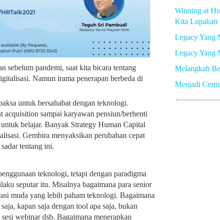
Winning at Ho
Kita Lupakan
Legacy Yang 
Legacy Yang 
n sebelum pandemi, saat kita bicara tentang
Melangkah Be
digitalisasi. Namun irama penerapan berbeda di
Menjadi Cerm
paksa untuk bersahabat dengan teknologi.
ent acquisition sampai karyawan pensiun/berhenti
untuk belajar. Banyak Strategy Human Capital
italisasi. Gembira menyaksikan perubahan cepat
adar tentang ini.
 penggunaan teknologi, tetapi dengan paradigma
laku seputar itu. Misalnya bagaimana para senior
rasi muda yang lebih paham teknologi. Bagaimana
 saja, kapan saja dengan tool apa saja, bukan
 sesi webinar dsb. Bagaimana menerapkan