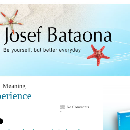
,
Meaning
erience
No Comments
»