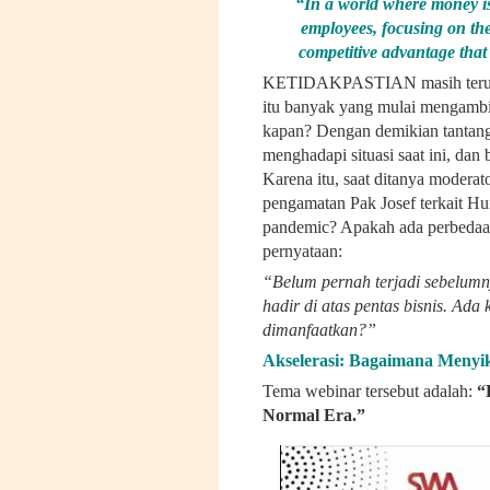
“In a world where money is
employees, focusing on th
competitive advantage that
KETIDAKPASTIAN masih terus be
itu banyak yang mulai mengambi
kapan? Dengan demikian tantang
menghadapi situasi saat ini, d
Karena itu, saat ditanya moder
pengamatan Pak Josef terkait H
pandemic? Apakah ada perbedaa
pernyataan:
“Belum pernah terjadi sebelumn
hadir di atas pentas bisnis. Ad
dimanfaatkan?”
Akselerasi: Bagaimana Menyi
Tema webinar tersebut adalah:
“
Normal Era.”