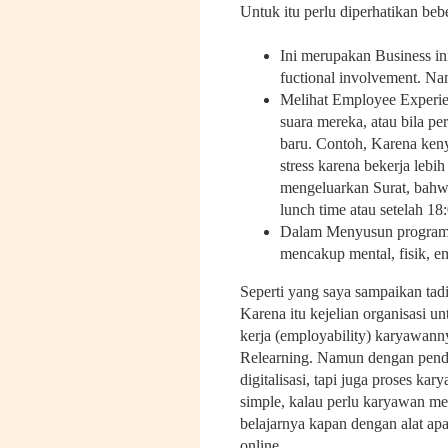
Untuk itu perlu diperhatikan beb
Ini merupakan Business ini
fuctional involvement. N
Melihat Employee Experie
suara mereka, atau bila p
baru. Contoh, Karena ken
stress karena bekerja leb
mengeluarkan Surat, bahwa
lunch time atau setelah 18:
Dalam Menyusun program Em
mencakup mental, fisik, emo
Seperti yang saya sampaikan tadi
Karena itu kejelian organisasi u
kerja (employability) karyawann
Relearning. Namun dengan pend
digitalisasi, tapi juga proses k
simple, kalau perlu karyawan me
belajarnya kapan dengan alat apa
online.