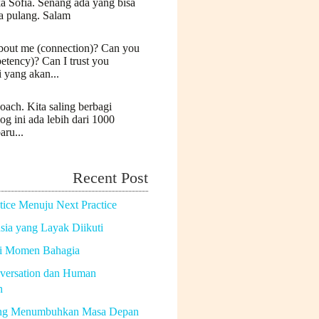
a Sofia. Senang ada yang bisa
a pulang. Salam
bout me (connection)? Can you
etency)? Can I trust you
i yang akan...
oach. Kita saling berbagi
log ini ada lebih dari 1000
aru...
Recent Post
tice Menuju Next Practice
ia yang Layak Diikuti
di Momen Bahagia
versation dan Human
n
ng Menumbuhkan Masa Depan