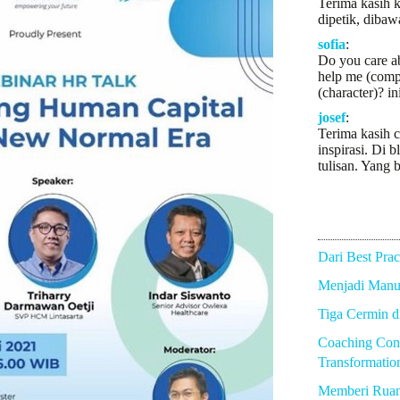
Terima kasih k
dipetik, dibaw
sofia
:
Do you care a
help me (comp
(character)? in
josef
:
Terima kasih c
inspirasi. Di b
tulisan. Yang b
Dari Best Prac
Menjadi Manus
Tiga Cermin 
Coaching Con
Transformatio
Memberi Rua