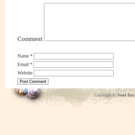
Comment
Name
*
Email
*
Website
Copyright ©
Josef Bat