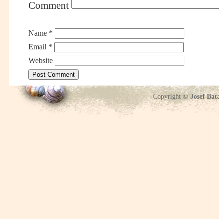
Comment
Name
*
Email
*
Website
Copyright ©
Josef Bat