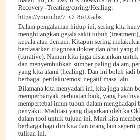
malam itu, Dr. David R Hawkins M.D., Ph.D. 
Recovery -Treating/curing/Healing:
https://youtu.be/7_O_8oLGabs
Dalam pengalaman hidup ini, sering kita han
menghilangkan gejala sakit tubuh (treatment), 
kepala atau demam. Kitapun sering melakuka
berdasarkan diagnosa dokter dan obat yang d
(curative). Namun kita juga disarankan untuk
dan menyembuhkan sumber paling dalam, pen
yang kita alami (healing). Dan ini boleh jadi b
berbagai perilaku/emosi negatif masa lalu.
Bilamana kita menyadari ini, kita juga akan b
memperbanyak perbuatan baik, yang hasilnya
mempertebal imun tubuh dalam menghadapi b
penyakit. Meditasi yang diajarkan oleh ka Ok
dalam tool untuk tujuan ini. Mari kita membe
berharga bagi diri kita dan orang lain seperti 
tulisan ini.