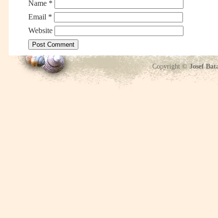
Name
*
Email
*
Website
Copyright ©
Josef Bat