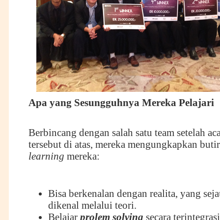
Apa yang
S
esungguhnya
M
ereka
P
elajari
Berbincang dengan salah satu team setelah ac
tersebut di atas, mereka mengungkapkan butir
learning
mereka:
Bisa berkenalan dengan realita, yang sej
dikenal melalui teori.
Belajar
p
rolem
s
olving
secara terintegras