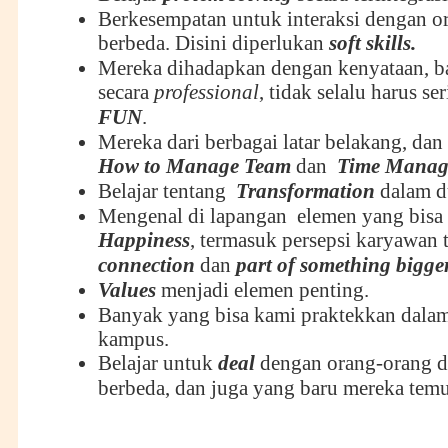
Berkesempatan untuk interaksi dengan o
berbeda. Disini diperlukan
soft skills
.
Mereka dihadapkan dengan kenyataan, b
secara
professional
, tidak selalu harus se
FUN
.
Mereka dari berbagai latar belakang, dan 
How to
M
anage
T
eam
dan
T
ime
M
anag
Belajar tentang
Transformation
dalam du
Mengenal di lapangan elemen yang bis
Happiness
, termasuk persepsi karyawan 
connection
dan
p
art of something bigge
Values
menjadi elemen penting.
Banyak yang bisa kami praktekkan dalam 
kampus.
Belajar untuk
deal
dengan orang-orang d
berbeda, dan juga yang baru mereka temu