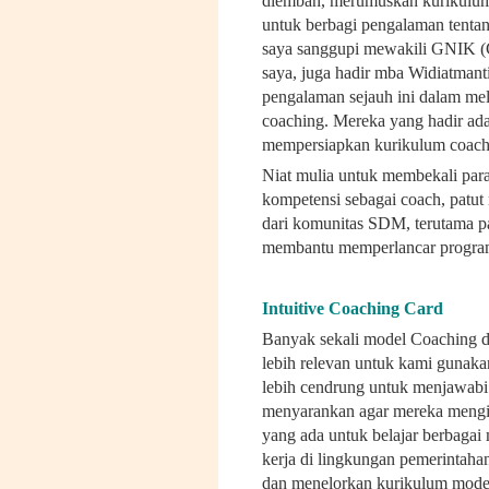
diemban, merumuskan kurikulum
untuk berbagi pengalaman tentan
saya sanggupi mewakili GNIK (
saya, juga hadir mba Widiatman
pengalaman sejauh ini dalam me
coaching. Mereka yang hadir ada
mempersiapkan kurikulum coachi
Niat mulia untuk membekali par
kompetensi sebagai coach, patu
dari komunitas SDM, terutama pa
membantu memperlancar program
Intuitive Coaching Card
Banyak sekali model Coaching d
lebih relevan untuk kami gunaka
lebih cendrung untuk menjawabi
menyarankan agar mereka mengi
yang ada untuk belajar berbagai
kerja di lingkungan pemerintah
dan menelorkan kurikulum mode