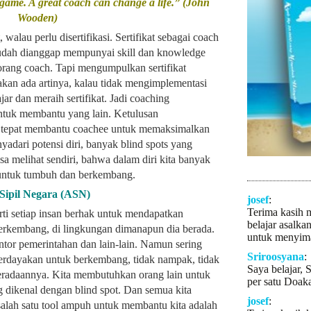
ame. A great coach can change a life.” (John
Wooden)
alau perlu disertifikasi. Sertifikat sebagai coach
dah dianggap mempunyai skill dan knowledge
rang coach. Tapi mengumpulkan sertifikat
 akan ada artinya, kalau tidak mengimplementasi
ar dan meraih sertifikat. Jadi coaching
ntuk membantu yang lain. Ketulusan
a tepat membantu coachee untuk memaksimalkan
yadari potensi diri, banyak blind spots yang
isa melihat sendiri, bahwa dalam diri kita banyak
 untuk tumbuh dan berkembang.
Sipil Negara (ASN)
josef
:
Terima kasih 
rarti setiap insan berhak untuk mendapatkan
belajar asalka
rkembang, di lingkungan dimanapun dia berada.
untuk menyima
antor pemerintahan dan lain-lain. Namun sering
Sriroosyana
:
diberdayakan untuk berkembang, tidak nampak, tidak
Saya belajar, 
eberadaannya. Kita membutuhkan orang lain untuk
per satu Doaka
 dikenal dengan blind spot. Dan semua kita
josef
:
salah satu tool ampuh untuk membantu kita adalah