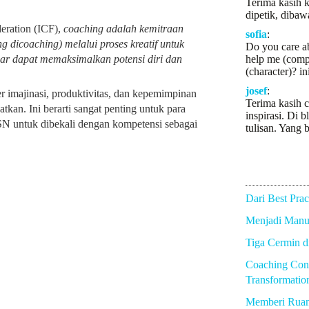
Terima kasih k
dipetik, dibaw
eration (ICF),
coaching adalah kemitraan
sofia
:
 dicoaching) melalui proses kreatif untuk
Do you care a
gar dapat memaksimalkan potensi diri dan
help me (comp
(character)? in
josef
:
imajinasi, produktivitas, dan kepemimpinan
Terima kasih c
kan. Ini berarti sangat penting untuk para
inspirasi. Di b
N untuk dibekali dengan kompetensi sebagai
tulisan. Yang b
Dari Best Prac
Menjadi Manus
Tiga Cermin 
Coaching Con
Transformatio
Memberi Rua