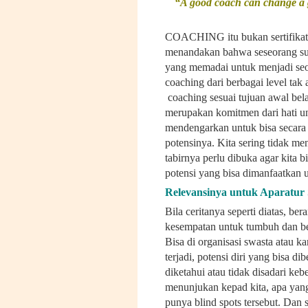
“A good coach can change a g
COACHING itu bukan sertifikat, w
menandakan bahwa seseorang su
yang memadai untuk menjadi seo
coaching dari berbagai level tak
coaching sesuai tujuan awal belaj
merupakan komitmen dari hati u
mendengarkan untuk bisa secar
potensinya. Kita sering tidak men
tabirnya perlu dibuka agar kita b
potensi yang bisa dimanfaatkan
Relevansinya untuk Aparatur 
Bila ceritanya seperti diatas, be
kesempatan untuk tumbuh dan be
Bisa di organisasi swasta atau k
terjadi, potensi diri yang bisa 
diketahui atau tidak disadari k
menunjukan kepad kita, apa yang
punya blind spots tersebut. Dan 