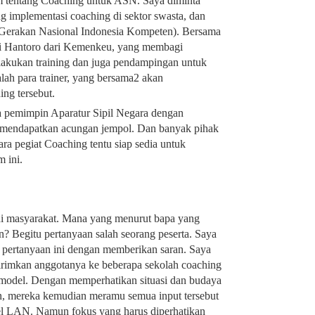
 tentang Coaching untuk ASN. Saya diminta
g implementasi coaching di sektor swasta, dan
Gerakan Nasional Indonesia Kompeten). Bersama
ti Hantoro dari Kemenkeu, yang membagi
lakukan training dan juga pendampingan untuk
lah para trainer, yang bersama2 akan
ng tersebut.
a pemimpin Aparatur Sipil Negara dengan
t mendapatkan acungan jempol. Dan banyak pihak
ra pegiat Coaching tentu siap sedia untuk
 ini.
i masyarakat. Mana yang menurut bapa yang
n? Begitu pertanyaan salah seorang peserta. Saya
 pertanyaan ini dengan memberikan saran. Saya
rimkan anggotanya ke beberapa sekolah coaching
 model. Dengan memperhatikan situasi dan budaya
an, mereka kemudian meramu semua input tersebut
l LAN. Namun fokus yang harus diperhatikan