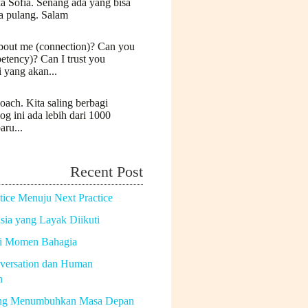
a Sofia. Senang ada yang bisa
a pulang. Salam
bout me (connection)? Can you
etency)? Can I trust you
i yang akan...
oach. Kita saling berbagi
log ini ada lebih dari 1000
aru...
Recent Post
tice Menuju Next Practice
ia yang Layak Diikuti
di Momen Bahagia
versation dan Human
n
ng Menumbuhkan Masa Depan