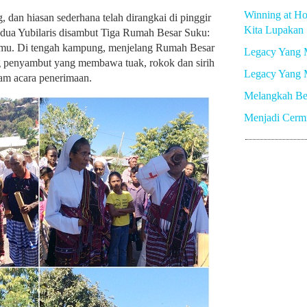
Winning at Ho
 dan hiasan sederhana telah dirangkai di pinggir
Kita Lupakan
edua Yubilaris disambut Tiga Rumah Besar Suku:
mu. Di tengah kampung, menjelang Rumah Besar
Legacy Yang 
 penyambut yang membawa tuak, rokok dan sirih
Legacy Yang 
lam acara penerimaan.
Melangkah Be
Menjadi Cerm