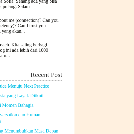
a Sofia. Senang ada yang bisa
a pulang. Salam
bout me (connection)? Can you
etency)? Can I trust you
i yang akan...
oach. Kita saling berbagi
log ini ada lebih dari 1000
aru...
Recent Post
tice Menuju Next Practice
ia yang Layak Diikuti
di Momen Bahagia
versation dan Human
n
ng Menumbuhkan Masa Depan