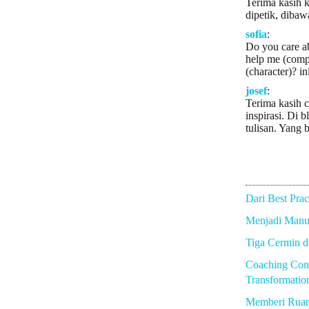
Terima kasih k
dipetik, dibaw
sofia
:
Do you care a
help me (comp
(character)? in
josef
:
Terima kasih c
inspirasi. Di b
tulisan. Yang b
Dari Best Prac
Menjadi Manus
Tiga Cermin 
Coaching Con
Transformatio
Memberi Rua