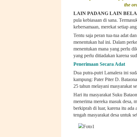
the or
LAIN PADANG LAIN BEL
pula kebiasaan di sana. Termas
kebersamaan, merekat setiap an
Tentu saja peran tua-tua adat da
menentukan hal ini. Dalam perk
menentukan mana yang perlu dile
yang perlu ditiadakan karena su
Penerimaan Secara Adat
Dua putra-putri Lamalera ini sud
kampung: Pater Piter D. Bataon
25 tahun melayani masyarakat s
Hari itu masyarakat Suku Bataon
menerima mereka masuk desa, m
berkiprah di luar, karena itu ad
tengah masyarakat desa untuk s