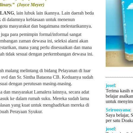
dinary.” (Joyce Meyer)
ALANG
, lain lubuk lain ikannya. Lain daerah beda
uk di dalamnya kebiasaan untuk menenun
ggota masyarakat dan bagaimana melestarikannya.
n juga para pemimpin formal/informal sangat
embangan zaman dewasa ini, seleksi alami akan
starikan, mana yang perlu disesuaikan dan mana
dah tidak sesuai dengan perkembangan dewasa ini.
ah malang melintang di bidang Pelayanan di luar
a svd dan Sr. Sintha Bataona CB. Keduanya sudah
esuai dengan perutusan masing-masing.
josef
:
Terima kasih 
a dan masyarakat Lamalera lainnya, secara adat
belajar asalka
asuk ke dalam rumah suku. Mereka sudah lama
untuk menyima
a alasan yang kuat untuk menghadirkan mereka di
Sriroosyana
:
ebuah Perayaan Syukur.
Saya belajar, 
per satu Doaka
josef
: