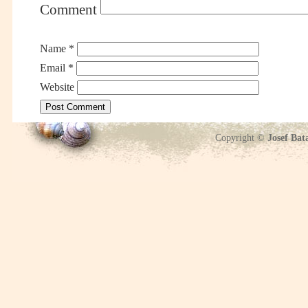
Comment
Name
*
Email
*
Website
Copyright ©
Josef Bat