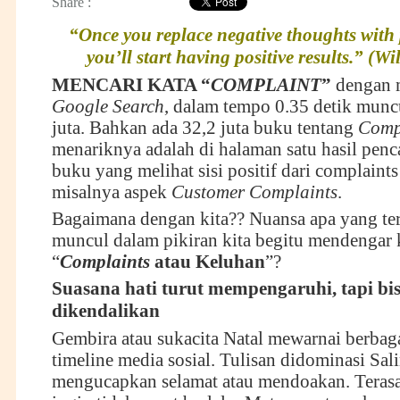
Share :
“Once you replace negative thoughts with p
you’ll start having positive results.” (Wi
MENCARI KATA “
COMPLAINT
”
dengan 
Google Search
, dalam tempo 0.35 detik munc
juta. Bahkan ada 32,2 juta buku tentang
Comp
menariknya adalah di halaman satu hasil pen
buku yang melihat sisi positif dari complaints 
misalnya aspek
Customer Complaints
.
Bagaimana dengan kita?? Nuansa apa yang ter
muncul dalam pikiran kita begitu mendengar 
“
Complaints
atau Keluhan
”?
Suasana hati turut mempengaruhi, tapi bi
dikendalikan
Gembira atau sukacita Natal mewarnai berbaga
timeline media sosial. Tulisan didominasi Sal
mengucapkan selamat atau mendoakan. Terasa