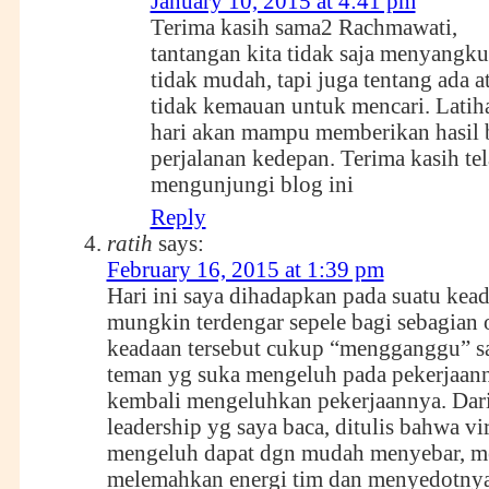
January 10, 2015 at 4:41 pm
Terima kasih sama2 Rachmawati,
tantangan kita tidak saja menyangku
tidak mudah, tapi juga tentang ada a
tidak kemauan untuk mencari. Latiha
hari akan mampu memberikan hasil 
perjalanan kedepan. Terima kasih te
mengunjungi blog ini
Reply
ratih
says:
February 16, 2015 at 1:39 pm
Hari ini saya dihadapkan pada suatu kea
mungkin terdengar sepele bagi sebagian 
keadaan tersebut cukup “mengganggu” s
teman yg suka mengeluh pada pekerjaanny
kembali mengeluhkan pekerjaannya. Dari
leadership yg saya baca, ditulis bahwa vi
mengeluh dapat dgn mudah menyebar, me
melemahkan energi tim dan menyedotnya