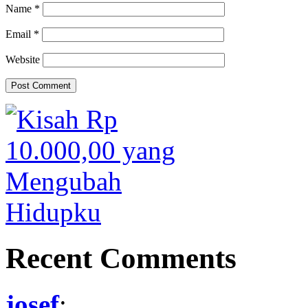
Name
*
Email
*
Website
Recent Comments
josef
: