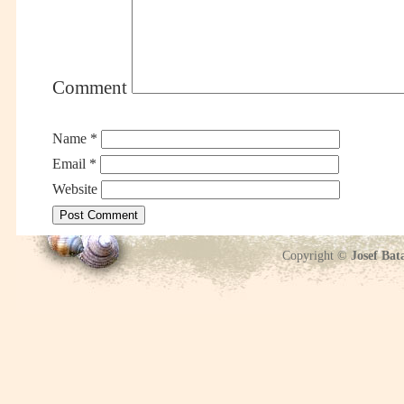
Comment
Name
*
Email
*
Website
Copyright ©
Josef Bat