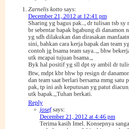
Zarnelis kotto
says:
December 21, 2012 at 12:41 pm
Sharing yg bagus pak.., dr tulisan tsb sy 
br sebentar bapak bgabung di danamon 
yg sdh dilakukan dan dirasakan manfaatn
sini, bahkan cara kerja bapak dan team yg
contoh jg bsama team saya..,, bhw beker
utk mcapai tujuan bsama.,,
Byk hal positif yg sll dpt sy ambil dr tul
Btw, mdpt kbr bhw bp resign dr danamon
dan team saat berlari bersama mmg satu p
pak, tp ini ash keputusan yg patut diacu
utk bapak.,,Tuhan berkati.
Reply
josef
says:
December 21, 2012 at 4:46 pm
Terima kasih Imel. Konsepnya sanga