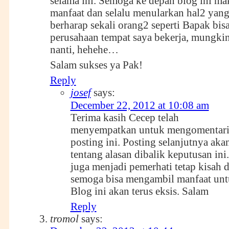
selama ini. Semoga ke depan blog ini m
manfaat dan selalu menularkan hal2 yang 
berharap sekali orang2 seperti Bapak bisa
perusahaan tempat saya bekerja, mungkin
nanti, hehehe…
Salam sukses ya Pak!
Reply
josef
says:
December 22, 2012 at 10:08 am
Terima kasih Cecep telah
menyempatkan untuk mengomentar
posting ini. Posting selanjutnya aka
tentang alasan dibalik keputusan ini
juga menjadi pemerhati tetap kisah di
semoga bisa mengambil manfaat untu
Blog ini akan terus eksis. Salam
Reply
tromol
says: