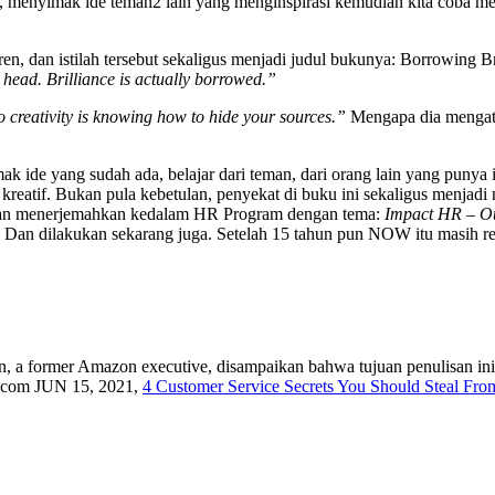
ukan, menyimak ide teman2 lain yang menginspirasi kemudian kita coba 
n, dan istilah tersebut sekaligus menjadi judul bukunya: Borrowing B
r head. Brilliance is actually borrowed.”
o creativity is knowing how to hide your sources.”
Mengapa dia mengata
imak ide yang sudah ada, belajar dari teman, dari orang lain yang punya
reatif. Bukan pula kebetulan, penyekat di buku ini sekaligus menjad
dan menerjemahkan kedalam HR Program dengan tema:
Impact HR – Ou
n dilakukan sekarang juga. Setelah 15 tahun pun NOW itu masih relev
a former Amazon executive, disampaikan bahwa tujuan penulisan ini a
Inc.com JUN 15, 2021,
4 Customer Service Secrets You Should Steal Fr