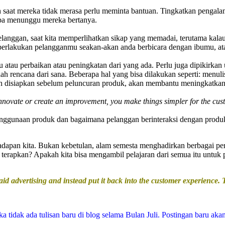
h saat mereka tidak merasa perlu meminta bantuan. Tingkatkan pengal
anpa menunggu mereka bertanya.
nggan, saat kita memperlihatkan sikap yang memadai, terutama kalau ki
 perlakukan pelangganmu seakan-akan anda berbicara dengan ibumu, at
ru atau perbaikan atau peningkatan dari yang ada. Perlu juga dipikirka
 rencana dari sana. Beberapa hal yang bisa dilakukan seperti: menulis
udah disiapkan sebelum peluncuran produk, akan membantu meningkatka
novate or create an improvement, you make things simpler for the cust
ggunaan produk dan bagaimana pelanggan berinteraksi dengan produk 
adapan kita. Bukan kebetulan, alam semesta menghadirkan berbagai per
terapkan? Apakah kita bisa mengambil pelajaran dari semua itu untuk pe
id advertising and instead put it back into the customer experience.
idak ada tulisan baru di blog selama Bulan Juli. Postingan baru aka