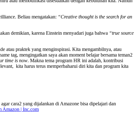
meniru atau memodifikasi disesuaikan dengan kebutuhan kita. Namun
rilliance. Beliau mengatakan:
“Creative thought is the search for an
kan demikian, karena Einstein menyadari juga bahwa
“true source
 ide atau praktek yang menginspirasi. Kita mengambilnya, atau
i name tag, mengingatkan saya akan moment belajar bersama teman2
r time is now
. Makna tema program HR ini adalah, kontribusi
ant, kita harus terus memperbaharui diri kita dan program kita
gar cara2 yang dijalankan di Amazone bisa dipelajari dan
om Amazon | Inc.com