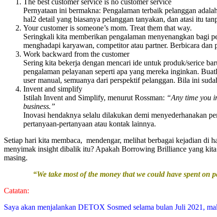
The best customer service is no customer service
Pernyataan ini bermakna: Pengalaman terbaik pelanggan adala
hal2 detail yang biasanya pelanggan tanyakan, dan atasi itu t
Your customer is someone’s mom. Treat them that way.
Seringkali kita memberikan pengalaman menyenangkan bagi pela
menghadapi karyawan, competitor atau partner. Berbicara dan
Work backward from the customer
Sering kita bekerja dengan mencari ide untuk produk/serice ba
pengalaman pelayanan seperti apa yang mereka inginkan. Buatlah
user manual, semuanya dari perspektif pelanggan. Bila ini s
Invent and simplify
Istilah Invent and Simplify, menurut Rossman:
“Any time you in
business.”
Inovasi hendaknya selalu dilakukan demi menyederhanakan pen
pertanyaan-pertanyaan atau kontak lainnya.
Setiap hari kita membaca, mendengar, melihat berbagai kejadian di h
menyimak insight dibalik itu? Apakah Borrowing Brilliance yang kita 
masing.
“We take most of the money that we could have spent on pa
Catatan:
Saya akan menjalankan DETOX Sosmed selama bulan Juli 2021, maka t