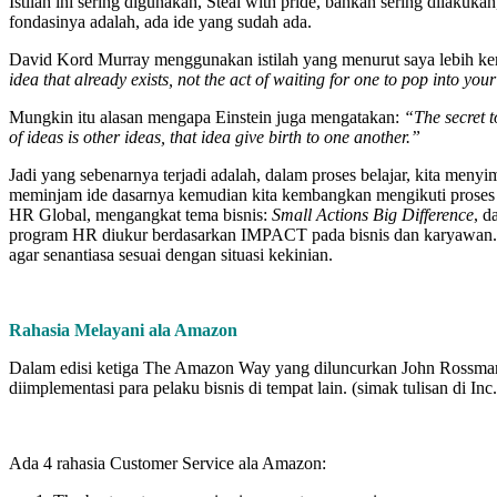
Istilah ini sering digunakan, Steal with pride, bahkan sering dilak
fondasinya adalah, ada ide yang sudah ada.
David Kord Murray menggunakan istilah yang menurut saya lebih kere
idea that already exists, not the act of waiting for one to pop into you
Mungkin itu alasan mengapa Einstein juga mengatakan:
“The secret t
of ideas is other ideas, that idea give birth to one another.”
Jadi yang sebenarnya terjadi adalah, dalam proses belajar, kita meny
meminjam ide dasarnya kemudian kita kembangkan mengikuti proses k
HR Global, mengangkat tema bisnis:
Small Actions Big Difference
, 
program HR diukur berdasarkan IMPACT pada bisnis dan karyawan. Da
agar senantiasa sesuai dengan situasi kekinian.
Rahasia Melayani ala Amazon
Dalam edisi ketiga The Amazon Way yang diluncurkan John Rossman, 
diimplementasi para pelaku bisnis di tempat lain. (simak tulisan di 
Ada 4 rahasia Customer Service ala Amazon: