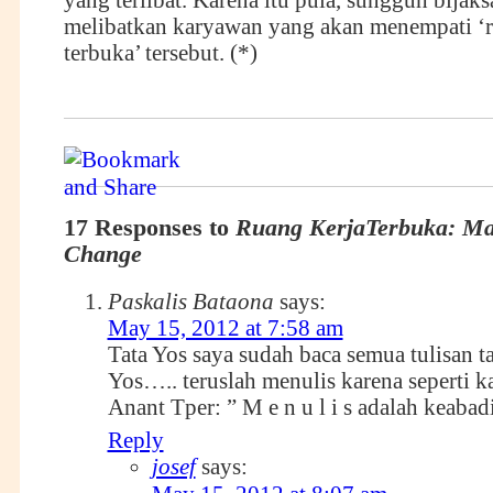
yang terlibat. Karena itu pula, sungguh bijak
melibatkan karyawan yang akan menempati ‘r
terbuka’ tersebut. (*)
17 Responses to
Ruang KerjaTerbuka: M
Change
Paskalis Bataona
says:
May 15, 2012 at 7:58 am
Tata Yos saya sudah baca semua tulisan ta
Yos….. teruslah menulis karena seperti 
Anant Tper: ” M e n u l i s adalah kea
Reply
josef
says: