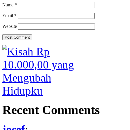
Name
*
Email
*
Website
Recent Comments
josef
: