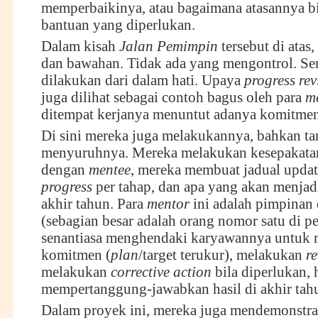
memperbaikinya, atau bagaimana atasannya b
bantuan yang diperlukan.
Dalam kisah
Jalan Pemimpin
tersebut di atas,
dan bawahan. Tidak ada yang mengontrol. S
dilakukan dari dalam hati. Upaya
progress re
juga dilihat sebagai contoh bagus oleh para
m
ditempat kerjanya menuntut adanya komitme
Di sini mereka juga melakukannya, bahkan ta
menyuruhnya. Mereka melakukan kesepakatan
dengan
mentee
, mereka membuat jadual updat
progress
per tahap, dan apa yang akan menjadi 
akhir tahun. Para
mentor
ini adalah pimpinan 
(sebagian besar adalah orang nomor satu di p
senantiasa menghendaki karyawannya untuk
komitmen (
plan
/target terukur), melakukan
r
melakukan
corrective action
bila diperlukan, 
mempertanggung-jawabkan hasil di akhir tah
Dalam proyek ini, mereka juga mendemonstr