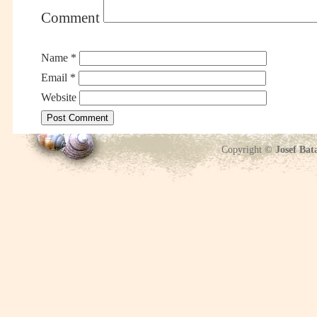
Comment
Name
*
Email
*
Website
Copyright ©
Josef Bat