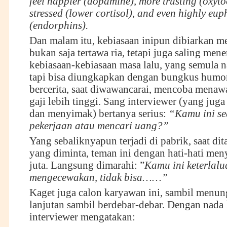
feel happier (dopamine), more trusting (oxytoc
stressed (lower cortisol), and even highly eup
(endorphins).
Dan malam itu, kebiasaan inipun dibiarkan me
bukan saja tertawa ria, tetapi juga saling men
kebiasaan-kebiasaan masa lalu, yang semula n
tapi bisa diungkapkan dengan bungkus humo
bercerita, saat diwawancarai, mencoba menaw
gaji lebih tinggi. Sang interviewer (yang juga
dan menyimak) bertanya serius:
“Kamu ini se
pekerjaan atau mencari uang?”
Yang sebaliknyapun terjadi di pabrik, saat dit
yang diminta, teman ini dengan hati-hati me
juta. Langsung dimarahi: ”
Kamu ini keterlalu
mengecewakan, tidak bisa……”
Kaget juga calon karyawan ini, sambil menun
lanjutan sambil berdebar-debar. Dengan nada 
interviewer mengatakan: