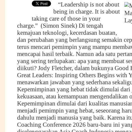
“Leadership is not about
being in charge. It is about
taking care of those in your
charge.” (Simon Sinek) Di tengah
kemajuan teknologi, kecerdasan buatan,
dan perubahan yang berlangsung semakin cepa
terus mencari pemimpin yang mampu memba
mencapai hasil terbaik. Namun ada satu pert
yang sering terlupakan: apa yang membuat se
diikuti? Jody Fletcher, dalam bukunya Goo
Great Leaders: Inspiring Others Begins with 
menawarkan jawaban yang sederhana sekalig
Kepemimpinan yang hebat tidak dimulai dari 
kekuasaan, atau kemampuan mengendalikan or
Kepemimpinan dimulai dari kualitas manusia
menjadi pemimpin yang hebat, seseorang haru
dahulu menjadi manusia yang baik. Karena it
Coaching Conference 2026 baru-baru ini yan
diselenggarakan Asia Coach Indonesia menga