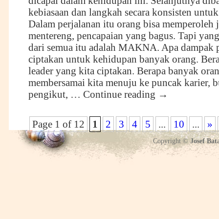
dicapai dalam kehidupan ini. Selanjutnya di
kebiasaan dan langkah secara konsisten untu
Dalam perjalanan itu orang bisa memperoleh 
mentereng, pencapaian yang bagus. Tapi yang
dari semua itu adalah MAKNA. Apa dampak po
ciptakan untuk kehidupan banyak orang. Ber
leader yang kita ciptakan. Berapa banyak ora
membersamai kita menuju ke puncak karier, b
pengikut, …
Continue reading
→
Page 1 of 12
1
2
3
4
5
...
10
...
»
Copyright ©
Josef Bat