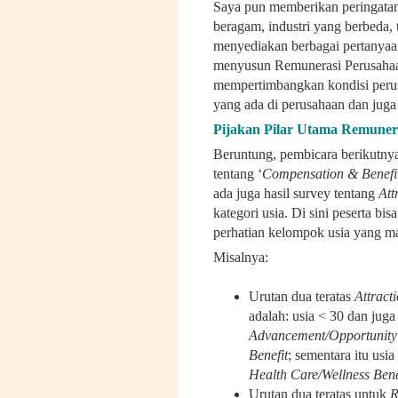
Saya pun memberikan peringatan d
beragam, industri yang berbeda, t
menyediakan berbagai pertanyaa
menyusun Remunerasi Perusahaan
mempertimbangkan kondisi peru
yang ada di perusahaan dan juga s
Pijakan Pilar Utama Remuner
Beruntung, pembicara berikutny
tentang ‘
Compensation & Benefi
ada juga hasil survey tentang
Att
kategori usia. Di sini peserta b
perhatian kelompok usia yang m
Misalnya:
Urutan dua teratas
Attract
adalah: usia < 30 dan jug
Advancement/Opportunity
Benefit
; sementara itu usi
Health Care/Wellness Bene
Urutan dua teratas untuk
R