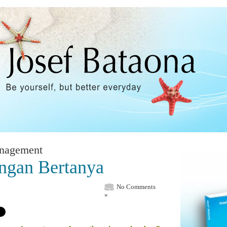
nagement
engan Bertanya
No Comments
»