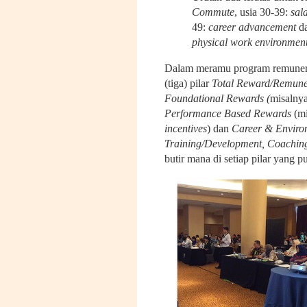
Commute
, usia 30-39:
sal
49:
career advancement
d
physical work environment
Dalam meramu program remuneras
(tiga) pilar
Total Reward/Remune
Foundational Rewards (
misalny
Performance Based Rewards
(mi
incentives
) dan
Career & Enviro
Training/Development, Coaching
butir mana di setiap pilar yang pu