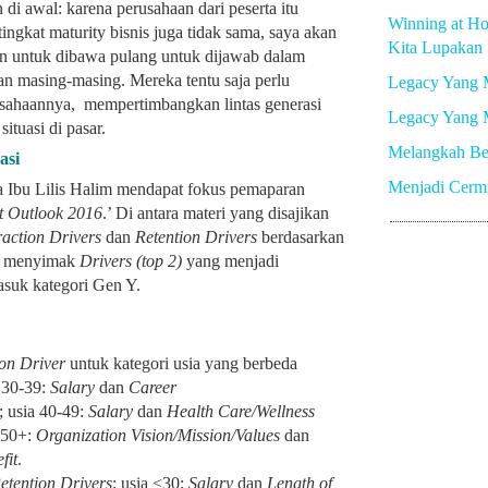
i awal: karena perusahaan dari peserta itu
Winning at Ho
ingkat maturity bisnis juga tidak sama, saya akan
Kita Lupakan
n untuk dibawa pulang untuk dijawab dalam
 masing-masing. Mereka tentu saja perlu
Legacy Yang 
sahaannya, mempertimbangkan lintas generasi
Legacy Yang 
ituasi di pasar.
Melangkah Be
asi
Menjadi Cerm
a Ibu Lilis Halim mendapat fokus pemaparan
t Outlook 2016
.’ Di antara materi yang disajikan
raction Drivers
dan
Retention Drivers
berdasarkan
isa menyimak
Drivers (top 2)
yang menjadi
asuk kategori Gen Y.
ion Driver
untuk kategori usia yang berbeda
a 30-39:
Salary
dan
Career
; usia 40-49:
Salary
dan
Health Care/Wellness
a 50+:
Organization Vision/Mission/Values
dan
fit
.
etention Drivers
: usia <30:
Salary
dan
Length of