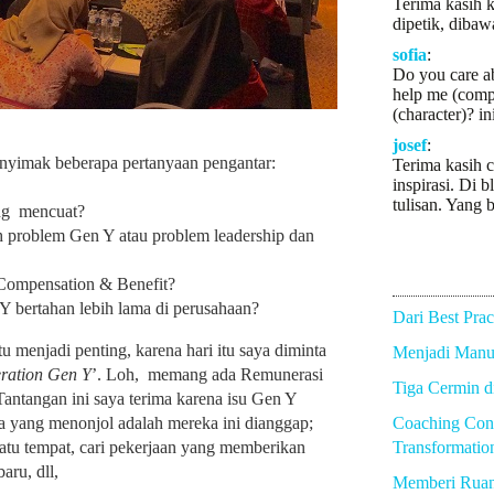
Terima kasih k
dipetik, dibaw
sofia
:
Do you care a
help me (comp
(character)? in
josef
:
nyimak beberapa pertanyaan pengantar:
Terima kasih c
inspirasi. Di b
tulisan. Yang b
ng mencuat?
h problem Gen Y atau problem leadership dan
 Compensation & Benefit?
bertahan lebih lama di perusahaan?
Dari Best Prac
 menjadi penting, karena hari itu saya diminta
Menjadi Manus
ration Gen Y
’. Loh, memang ada Remunerasi
Tiga Cermin 
ntangan ini saya terima karena isu Gen Y
a yang menonjol adalah mereka ini dianggap;
Coaching Con
atu tempat, cari pekerjaan yang memberikan
Transformatio
aru, dll,
Memberi Rua