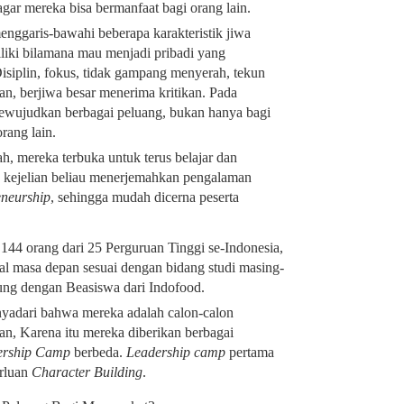
agar mereka bisa bermanfaat bagi orang lain.
nggaris-bawahi beberapa karakteristik jiwa
liki bilamana mau menjadi pribadi yang
isiplin, fokus, tidak gampang menyerah, tekun
an, berjiwa besar menerima kritikan. Pada
wujudkan berbagai peluang, bukan hanya bagi
orang lain.
h, mereka terbuka untuk terus belajar dan
 kejelian beliau menerjemahkan pengalaman
eneurship
, sehingga mudah dicerna peserta
44 orang dari 25 Perguruan Tinggi se-Indonesia,
nal masa depan sesuai dengan bidang studi masing-
ung dengan Beasiswa dari Indofood.
yadari bahwa mereka adalah calon-calon
n, Karena itu mereka diberikan berbagai
ership Camp
berbeda.
Leadership camp
pertama
rluan
Character Building
.