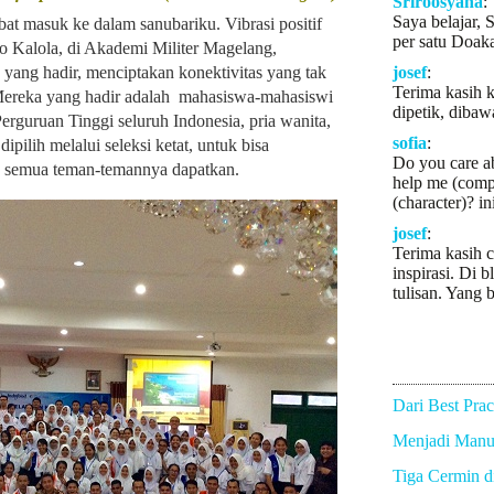
Sriroosyana
:
Saya belajar, 
t masuk ke dalam sanubariku. Vibrasi positif
per satu Doaka
 Kalola, di Akademi Militer Magelang,
ang hadir, menciptakan konektivitas yang tak
josef
:
Terima kasih k
Mereka yang hadir adalah mahasiswa-mahasiswi
dipetik, dibaw
rguruan Tinggi seluruh Indonesia, pria wanita,
sofia
:
ipilih melalui seleksi ketat, untuk bisa
Do you care a
k semua teman-temannya dapatkan.
help me (comp
(character)? in
josef
:
Terima kasih c
inspirasi. Di b
tulisan. Yang b
Dari Best Prac
Menjadi Manus
Tiga Cermin 