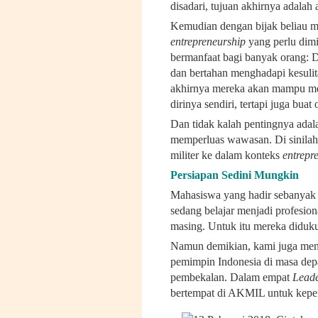
disadari, tujuan akhirnya adalah 
Kemudian dengan bijak beliau me
entrepreneurship
yang perlu dimi
bermanfaat bagi banyak orang: D
dan bertahan menghadapi kesulit
akhirnya mereka akan mampu me
dirinya sendiri, tertapi juga buat 
Dan tidak kalah pentingnya adala
memperluas wawasan. Di sinilah
militer ke dalam konteks
entrepr
Persiapan Sedini Mungkin
Mahasiswa yang hadir sebanyak 1
sedang belajar menjadi profesio
masing. Untuk itu mereka diduk
Namun demikian, kami juga men
pemimpin Indonesia di masa depa
pembekalan. Dalam empat
Lead
bertempat di AKMIL untuk kepe