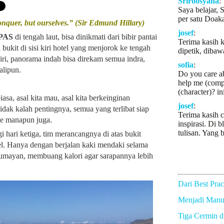
Sriroosyana
:
Saya belajar, 
per satu Doaka
onquer, but ourselves.” (Sir Edmund Hillary)
josef
:
PAS
di tengah laut, bisa dinikmati dari bibir pantai
Terima kasih k
bukit di sisi kiri hotel yang menjorok ke tengah
dipetik, dibaw
diri, panorama indah bisa direkam semua indra,
sofia
:
alipun.
Do you care a
help me (comp
(character)? in
iasa, asal kita mau, asal kita berkeinginan
josef
:
tidak kalah pentingnya, semua yang terlibat siap
Terima kasih c
de manapun juga.
inspirasi. Di b
tulisan. Yang b
 hari ketiga, tim merancangnya di atas bukit
otel. Hanya dengan berjalan kaki mendaki selama
 Lumayan, membuang kalori agar sarapannya lebih
Dari Best Prac
Menjadi Manus
Tiga Cermin 