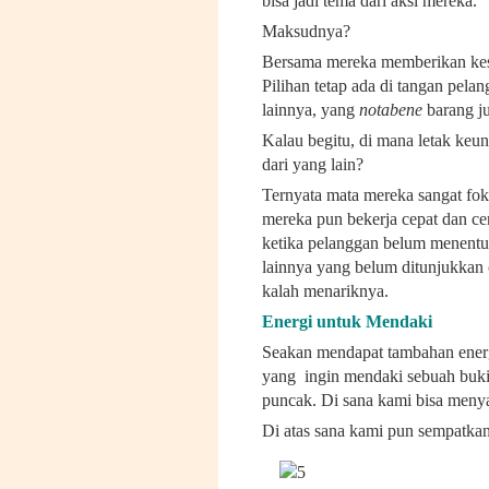
bisa jadi tema dari aksi mereka.
Maksudnya?
Bersama mereka memberikan kese
Pilihan tetap ada di tangan pela
lainnya, yang
notabene
barang j
Kalau begitu, di mana letak ke
dari yang lain?
Ternyata mata mereka sangat fok
mereka pun bekerja cepat dan cer
ketika pelanggan belum menentu
lainnya yang belum ditunjukkan
kalah menariknya.
Energi untuk Mendaki
Seakan mendapat tambahan energi
yang ingin mendaki sebuah bukit 
puncak. Di sana kami bisa menyak
Di atas sana kami pun sempatka