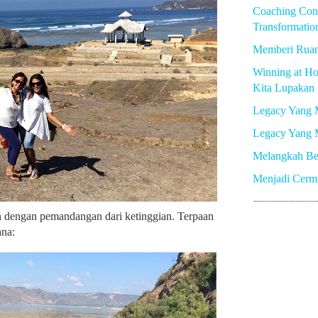
Coaching Con
Transformatio
Memberi Rua
Winning at Ho
Kita Lupakan
Legacy Yang 
Legacy Yang 
Melangkah Be
Menjadi Cerm
n dengan pemandangan dari ketinggian. Terpaan
ana: