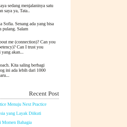
Saya sedang menjalaninya satu
n saya ya, Tata..
a Sofia. Senang ada yang bisa
a pulang. Salam
bout me (connection)? Can you
etency)? Can I trust you
i yang akan...
oach. Kita saling berbagi
log ini ada lebih dari 1000
aru...
Recent Post
tice Menuju Next Practice
ia yang Layak Diikuti
di Momen Bahagia