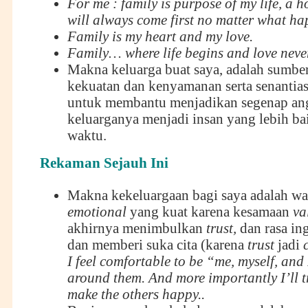
For me : family is purpose of my life, a 
will always come first no matter what h
Family is my heart and my love.
Family… where life begins and love nev
Makna keluarga buat saya, adalah sumbe
kekuatan dan kenyamanan serta senantias
untuk membantu menjadikan segenap an
keluarganya menjadi insan yang lebih ba
waktu.
Rekaman Sejauh Ini
Makna kekeluargaan bagi saya adalah wa
emotional
yang kuat karena kesamaan
va
akhirnya menimbulkan
trust,
dan rasa in
dan memberi suka cita (karena
trust
jadi
I feel comfortable to be “me, myself, and
around them. And more importantly I’ll t
make the others happy..