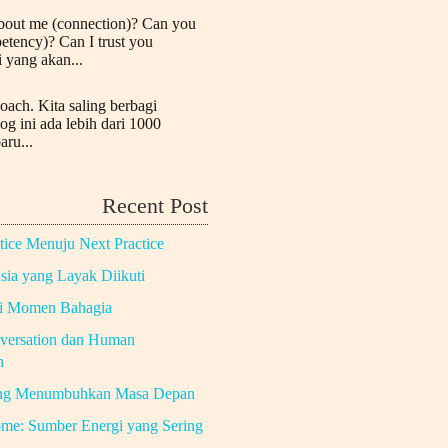
bout me (connection)? Can you
etency)? Can I trust you
i yang akan...
oach. Kita saling berbagi
log ini ada lebih dari 1000
aru...
Recent Post
tice Menuju Next Practice
ia yang Layak Diikuti
di Momen Bahagia
versation dan Human
n
ng Menumbuhkan Masa Depan
me: Sumber Energi yang Sering