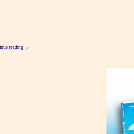
inue reading
→