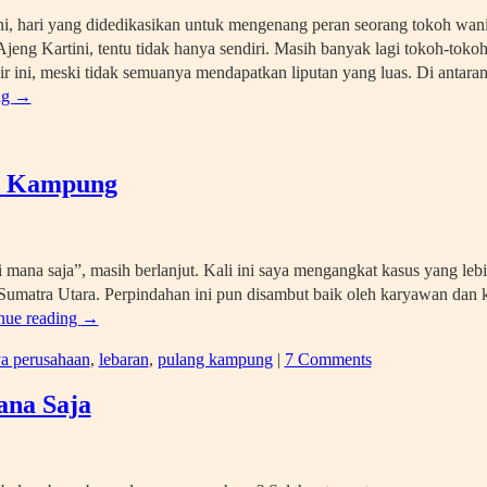
ini, hari yang didedikasikan untuk mengenang peran seorang tokoh wa
Ajeng Kartini, tentu tidak hanya sendiri. Masih banyak lagi tokoh-tokoh
ir ini, meski tidak semuanya mendapatkan liputan yang luas. Di antar
ng
→
di Kampung
 mana saja”, masih berlanjut. Kali ini saya mengangkat kasus yang leb
Sumatra Utara. Perpindahan ini pun disambut baik oleh karyawan dan
nue reading
→
ya perusahaan
,
lebaran
,
pulang kampung
|
7 Comments
ana Saja