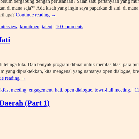
ebelum bergabung dengan perusahaan? Salah satu pertanyaan yang mu
an di mana saja?” Ada kisah yang ingin saya paparkan di sini, di mana
rti apa?
Continue reading
→
interview
,
komitmen
,
talent
|
10 Comments
ati
di telinga kita. Dan banyak program dibuat untuk memfasilitasi para pi
am yang dipraktekkan, kita mengenal yang namanya open dialogue, bre
ue reading
→
kfast meeting
,
engagement
,
hati
,
open dialogue
,
town-hall meeting.
|
1
Daerah (Part 1)