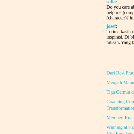
sofia
:
Do you care a
help me (comp
(character)? in
josef
:
Terima kasih c
inspirasi. Di b
tulisan. Yang b
Dari Best Prac
Menjadi Manus
Tiga Cermin 
Coaching Con
Transformatio
Memberi Rua
Winning at Ho
Kita Lupakan