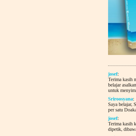
josef
:
Terima kasih 
belajar asalka
untuk menyima
Sriroosyana
:
Saya belajar, 
per satu Doaka
josef
:
Terima kasih k
dipetik, dibaw