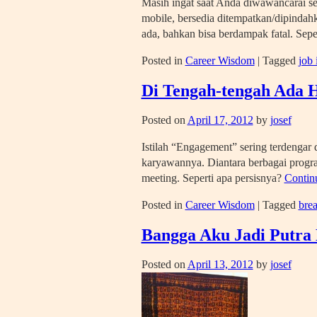
Masih ingat saat Anda diwawancarai s
mobile, bersedia ditempatkan/dipindahk
ada, bahkan bisa berdampak fatal. Sepe
Posted in
Career Wisdom
|
Tagged
job 
Di Tengah-tengah Ada H
Posted on
April 17, 2012
by
josef
Istilah “Engagement” sering terdengar 
karyawannya. Diantara berbagai progr
meeting. Seperti apa persisnya?
Contin
Posted in
Career Wisdom
|
Tagged
brea
Bangga Aku Jadi Putra 
Posted on
April 13, 2012
by
josef