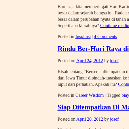
Baru saja kita memperingati Hari Kart
besar dalam sejarah bangsa ini. Raden 
besar dalam perubahan nyata di tanah a
Seperti apa kiprahnya?
Continue readi
Posted in
Inspirasi
|
4 Comments
Rindu Ber-Hari Raya 
Posted on
April 24, 2012
by
josef
Kisah tentang “Bersedia ditempatkan di
dari Jawa Timur dipindah-tugaskan ke 
luput dari perhatian. Apakah itu?
Conti
Posted in
Career Wisdom
|
Tagged
bia
Siap Ditempatkan Di M
Posted on
April 20, 2012
by
josef