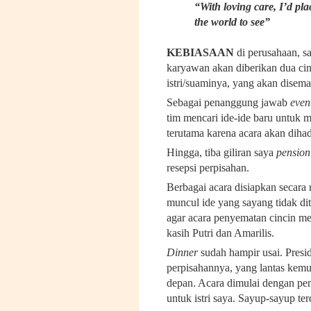
“With loving care, I’d plac
the world to see”
KEBIASAAN
di perusahaan, s
karyawan akan diberikan dua cin
istri/suaminya, yang akan disem
Sebagai penanggung jawab
even
tim mencari ide-ide baru untuk
terutama karena acara akan diha
Hingga, tiba giliran saya
pension
resepsi perpisahan.
Berbagai acara disiapkan secara 
muncul ide yang sayang tidak d
agar acara penyematan cincin meng
kasih Putri dan Amarilis.
Dinner
sudah hampir usai. Presi
perpisahannya, yang lantas kemu
depan. Acara dimulai dengan pe
untuk istri saya. Sayup-sayup t