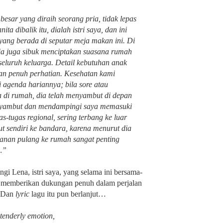
besar yang diraih seorang pria, tidak lepas
ita dibalik itu, dialah istri saya, dan ini
 yang berada di seputar meja makan ini. Di
 dia juga sibuk menciptakan suasana rumah
eluruh keluarga. Detail kebutuhan anak
an penuh perhatian. Kesehatan kami
i agenda hariannya; bila sore atau
a di rumah, dia telah menyambut di depan
nyambut dan mendampingi saya memasuki
-tugas regional, sering terbang ke luar
t sendiri ke bandara, karena menurut dia
lanan pulang ke rumah sangat penting
…”
i Lena, istri saya, yang selama ini bersama-
 memberikan dukungan penuh dalam perjalan
. Dan
lyric
lagu itu pun berlanjut…
f tenderly emotion,