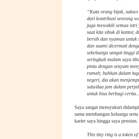
“Kata orang bijak, sukses 
dari kontribusi seorang wan
juga mewakili semua istri
saat kita sibuk di kantor,
bersih dan nyaman untuk s
dan suami dicermati deng
sekeluarga sangat tinggi d
seringkali malam saya tib
pintu dengan senyum me
rumah; bahkan dalam tugas
negeri, dia akan menjempu
satu/dua jam dalam perja
untuk bisa berbagi cerita
Saya sangat mensyukuri didamping
sama membangun keluarga serta
karier saya hingga saya pensiun
This tiny ring is a token o