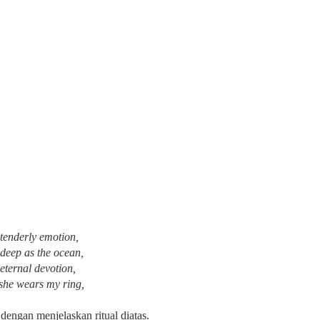
f tenderly emotion,
is deep as the ocean,
eternal devotion,
 she wears my ring,
dengan menjelaskan ritual diatas.