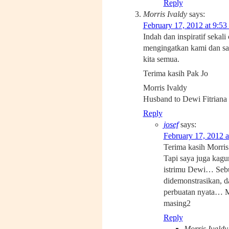
Reply
Morris Ivaldy
says:
February 17, 2012 at 9:53
Indah dan inspiratif sekali
mengingatkan kami dan say
kita semua.
Terima kasih Pak Jo
Morris Ivaldy
Husband to Dewi Fitriana
Reply
josef
says:
February 17, 2012 a
Terima kasih Morris 
Tapi saya juga kag
istrimu Dewi… Sebu
didemonstrasikan, da
perbuatan nyata… Ma
masing2
Reply
Morris Ivaldy