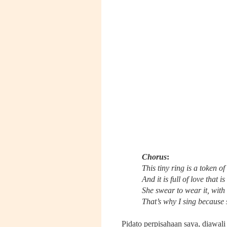
Chorus
:
This tiny ring is a token o
And it is full of love that 
She swear to wear it, with 
That’s why I sing because
Pidato perpisahaan saya, diawali 