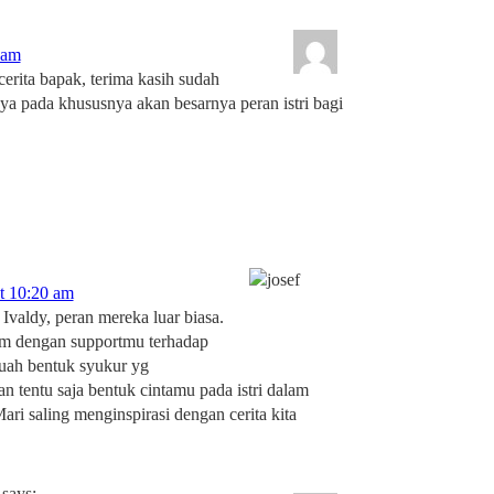
 am
 cerita bapak, terima kasih sudah
a pada khususnya akan besarnya peran istri bagi
t 10:20 am
Ivaldy, peran mereka luar biasa.
um dengan supportmu terhadap
ah bentuk syukur yg
n tentu saja bentuk cintamu pada istri dalam
ri saling menginspirasi dengan cerita kita
says: