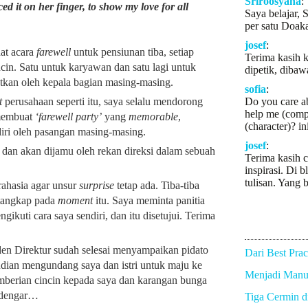
Sriroosyana
:
ed it on her finger, to show my love for all
Saya belajar, 
per satu Doaka
josef
:
aat acara
farewell
untuk pensiunan tiba, setiap
Terima kasih k
cin. Satu untuk karyawan dan satu lagi untuk
dipetik, dibaw
atkan oleh kepala bagian masing-masing.
sofia
:
t
perusahaan seperti itu, saya selalu mendorong
Do you care a
help me (comp
 membuat
‘farewell party’
yang
memorable
,
(character)? in
diri oleh pasangan masing-masing.
josef
:
dan akan dijamu oleh rekan direksi dalam sebuah
Terima kasih c
inspirasi. Di b
tulisan. Yang b
rahasia agar unsur
surprise
tetap ada. Tiba-tiba
itangkap pada
moment
itu. Saya meminta panitia
ikuti cara saya sendiri, dan itu disetujui. Terima
den Direktur sudah selesai menyampaikan pidato
Dari Best Prac
dian mengundang saya dan istri untuk maju ke
Menjadi Manus
mberian cincin kepada saya dan karangan bunga
erdengar…
Tiga Cermin 