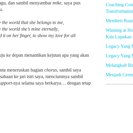
agu, dan sambil menyambar
mike
, saya pun
Coaching Con
u.
Transformatio
Memberi Rua
 the world that she belongs to me,
the world she’s mine eternally,
Winning at Ho
d it on her finger, to show my love for all
Kita Lupakan
Legacy Yang 
uju ke depan menantikan kejutan apa yang akan
Legacy Yang 
Melangkah Be
inta meneruskan bagian
chorus
, sambil saya
Menjadi Cerm
ahaan ke jari istri saya, menciumnya sambil
upport
-nya selama saya berkarya… dengan tetap