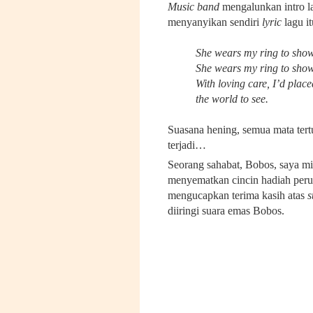
Music band
mengalunkan intro l
menyanyikan sendiri
lyric
lagu it
She wears my ring to show
She wears my ring to show 
With loving care, I’d place
the world to see.
Suasana hening, semua mata tert
terjadi…
Seorang sahabat, Bobos, saya m
menyematkan cincin hadiah perus
mengucapkan terima kasih atas
s
diiringi suara emas Bobos.