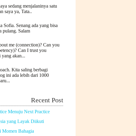
Saya sedang menjalaninya satu
n saya ya, Tata..
a Sofia. Senang ada yang bisa
a pulang. Salam
bout me (connection)? Can you
etency)? Can I trust you
i yang akan...
oach. Kita saling berbagi
log ini ada lebih dari 1000
aru...
Recent Post
tice Menuju Next Practice
ia yang Layak Diikuti
di Momen Bahagia