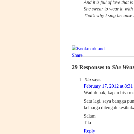
And it is full of love that 
She swear to wear it, with 
That’s why I sing because
29 Responses to
She Wear
Tita
says:
February 17, 2012 at 8:31
Waduh pak, kapan bisa me
Satu lagi, saya bangga pu
keluarga ditengah kesibuka
Salam,
Tita
Reply