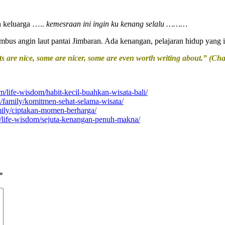
h keluarga …..
kemesraan ini ingin ku kenang selalu ………
mbus angin laut pantai Jimbaran. Ada kenangan, pelajaran hidup yang i
are nice, some are nicer, some are even worth writing about.” (Ch
m/life-wisdom/habit-kecil-buahkan-wisata-bali/
/family/komitmen-sehat-selama-wisata/
mily/ciptakan-momen-berharga/
/life-wisdom/sejuta-kenangan-penuh-makna/
*