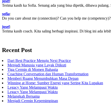
josef
:
Terima kasih ka Sofia. Senang ada yang bisa dipetik, dibawa pulang.
sofia
:
Do you care about me (connection)? Can you help me (competency)? Ca
josef
:
Terima kasih coach. Kita saling berbagi inspirasi. Di blog ini ada lebih
Recent Post
Dari Best Practice Menuju Next Practice
Menjadi Manusia yang Layak Diikuti
Tiga Cermin di Momen Bahagia
Coaching Conversation dan Human Transformation
Memberi Ruang Menumbuhkan Masa Depan
Winning at Home: Sumber Energi yang Sering Kita Lupakan
Legacy Yang Melampaui Waktu
Legacy Yang Melampaui Waktu
Melangkah Bersama
Menjadi Cermin Kepemimpinan