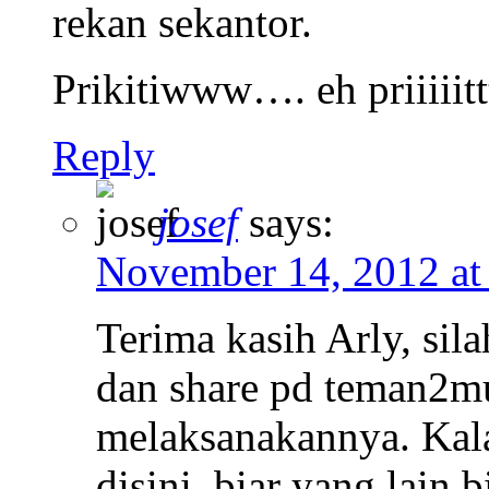
rekan sekantor.
Prikitiwww…. eh priiii
Reply
josef
says:
November 14, 2012 at
Terima kasih Arly, si
dan share pd teman2mu
melaksanakannya. Kala
disini, biar yang lain 