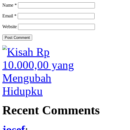
Name
*
Email
*
Website
Recent Comments
josef
: