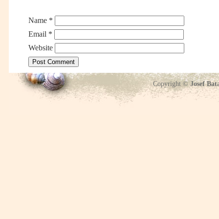
Name
*
Email
*
Website
Copyright ©
Josef Bat