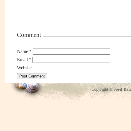
Comment
Name
*
Email
*
Website
Copyright ©
Josef Bat