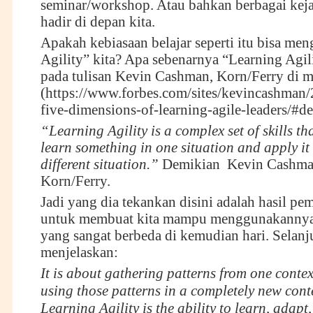
seminar/workshop. Atau bahkan berbagai kej
hadir di depan kita.
Apakah kebiasaan belajar seperti itu bisa me
Agility” kita? Apa sebenarnya “Learning Agi
pada tulisan Kevin Cashman, Korn/Ferry di m
(
https://www.forbes.com/sites/kevincashman/
five-dimensions-of-learning-agile-leaders/#
“Learning Agility is a complex set of skills th
learn something in one situation and apply it
different situation.”
Demikian Kevin Cashman
Korn/Ferry.
Jadi yang dia tekankan disini adalah hasil pem
untuk membuat kita mampu menggunakannya 
yang sangat berbeda di kemudian hari. Selan
menjelaskan:
It is about gathering patterns from one conte
using those patterns in a completely new conte
Learning Agility is the ability to learn, adapt