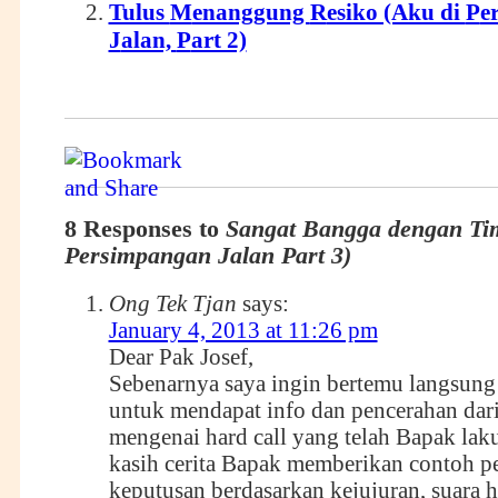
Tulus
M
enanggung
R
esiko (Aku di
P
e
J
alan,
P
art 2)
8 Responses to
Sangat Bangga dengan Ti
Persimpangan Jalan Part 3)
Ong Tek Tjan
says:
January 4, 2013 at 11:26 pm
Dear Pak Josef,
Sebenarnya saya ingin bertemu langsun
untuk mendapat info dan pencerahan dar
mengenai hard call yang telah Bapak lak
kasih cerita Bapak memberikan contoh p
keputusan berdasarkan kejujuran, suara h