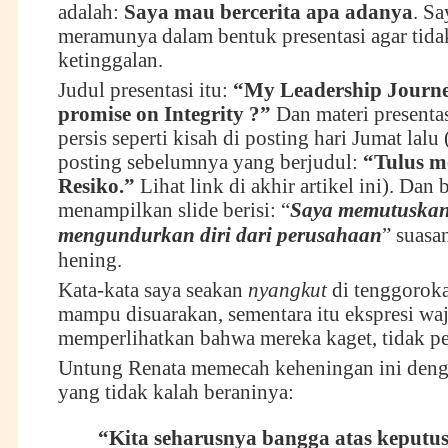
adalah:
S
aya mau bercerita apa adanya
. Sa
meramunya dalam bentuk presentasi agar tida
ketinggalan.
Judul presentasi itu:
“My Leadership Journe
promise on Integrity ?”
Dan materi presentasi
persis seperti kisah di posting hari Jumat lalu
posting sebelumnya yang berjudul:
“Tulus 
Resiko.”
Lihat link di akhir artikel ini). Dan 
menampilkan slide berisi: “
Saya memutuskan
mengundurkan diri dari perusahaan
” suasa
hening.
Kata-kata saya seakan
nyangkut
di tenggoroka
mampu disuarakan, sementara itu ekspresi waj
memperlihatkan bahwa mereka kaget, tidak p
Untung Renata memecah keheningan ini den
yang tidak kalah beraninya:
“Kita seharusnya bangga atas keputu