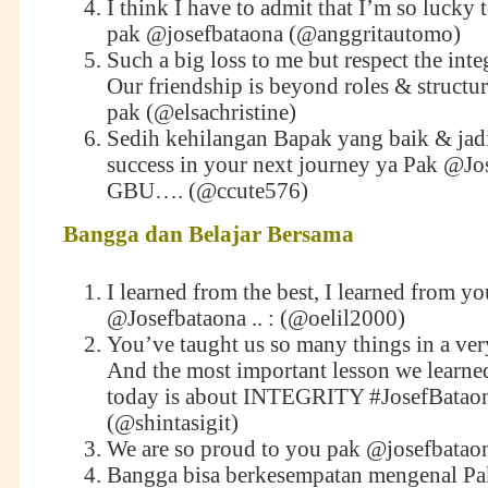
I think I have to admit that I’m so lucky
pak @josefbataona (@anggritautomo)
Such a big loss to me but respect the inte
Our friendship is beyond roles & structur
pak (@elsachristine)
Sedih kehilangan Bapak yang baik & jad
success in your next journey ya Pak
@Jos
GBU…. (‏@ccute576)
Bangga dan Belajar
B
ersama
I learned from the best, I learned from yo
@Josefbataona .. : (@oelil2000)
You’ve taught us so many things in a very
And the most important lesson we learne
today is about INTEGRITY #JosefBatao
(@shintasigit)
We are so proud to you pak @josefbatao
Bangga bisa berkesempatan mengenal Pa