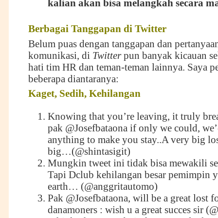
kalian akan bisa melangkah secara ma
Berbagai
T
anggapan di Twitter
Belum puas dengan tanggapan dan pertanyaan
komunikasi, di
T
witter
pun banyak kicauan s
hati tim HR dan teman-teman lainnya. Saya p
beberapa diantaranya:
Kaget,
S
edih,
K
ehilangan
Knowing that you’re leaving, it truly bre
pak
@Josefbataona
if only we could, we
anything to make you stay..A very big lo
big…(‏@shintasigit)
Mungkin tweet ini tidak bisa mewakili
Tapi Dclub kehilangan besar pemimpin 
earth… (
@anggritautomo
)
Pak
@Josefbataona
, will be a great lost f
danamoners : wish u a great succes sir (@