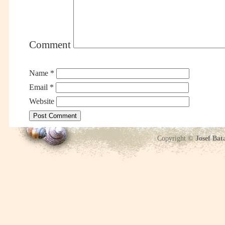
Comment
Name
*
Email
*
Website
Copyright ©
Josef Bat