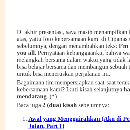
Di akhir presentasi, saya masih menampilkan f
atas, yaitu foto kebersamaan kami di Cipanas
sebelumnya, dengan menambahkan teks:
I’m 
you all.
Pernyataan kebanggaanku, bahwa wa
melangkah bersama dalam waktu yang tidak l
bisa belajar bersama dan membangun sebuah 
untuk bisa meneruskan perjalanan ini.
Bagaimana tim mempersiapkan saat-saat terak
kebersamaan kami? Ikuti kisah selanjutnya
ha
mendatang
. (*)
Baca juga
2
(dua)
kisah
sebelumnya:
Awal yang
M
enggairahkan (Aku di
P
e
J
alan,
P
art 1)