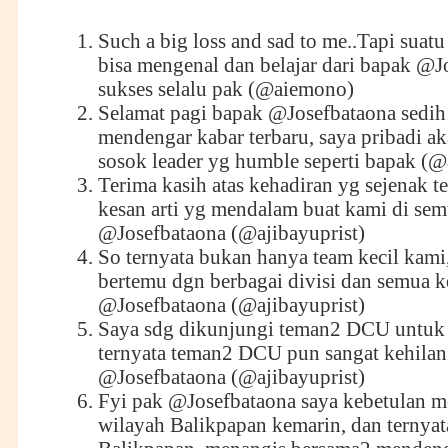
Such a big loss and sad to me..Tapi suat
bisa mengenal dan belajar dari bapak
@Jo
sukses selalu pak (@aiemono)
Selamat pagi bapak
@Josefbataona
sedih
mendengar kabar terbaru, saya pribadi a
sosok leader yg humble seperti bapak (@
Terima kasih atas kehadiran yg sejenak t
kesan arti yg mendalam buat kami di sem
@Josefbataona
(@ajibayuprist)
So ternyata bukan hanya team kecil kami, 
bertemu dgn berbagai divisi dan semua k
@Josefbataona
(@ajibayuprist)
Saya sdg dikunjungi teman2 DCU untuk t
ternyata teman2 DCU pun sangat kehila
@Josefbataona
(@ajibayuprist)
Fyi pak
@Josefbataona
saya kebetulan 
wilayah Balikpapan kemarin, dan ternyat