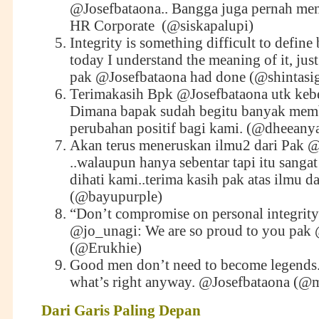
@Josefbataona.. Bangga juga pernah men
HR Corporate (@siskapalupi)
Integrity is something difficult to define
today I understand the meaning of it, jus
pak @Josefbataona had done (@shintasig
Terimakasih Bpk @Josefbataona utk kebe
Dimana bapak sudah begitu banyak me
perubahan positif bagi kami.
(@dheeanya
Akan terus meneruskan ilmu2 dari Pak 
..walaupun hanya sebentar tapi itu sang
dihati kami..terima kasih pak atas ilmu d
(@bayupurple)
“Don’t compromise on personal integrity
@jo_unagi: We are so proud to you pak
(@Erukhie)
Good men don’t need to become legends.
what’s right anyway. @Josefbataona (@ma
Dari
G
aris
P
aling
D
epan