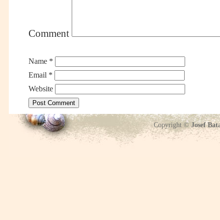
Comment
Name
*
Email
*
Website
Copyright ©
Josef Bat