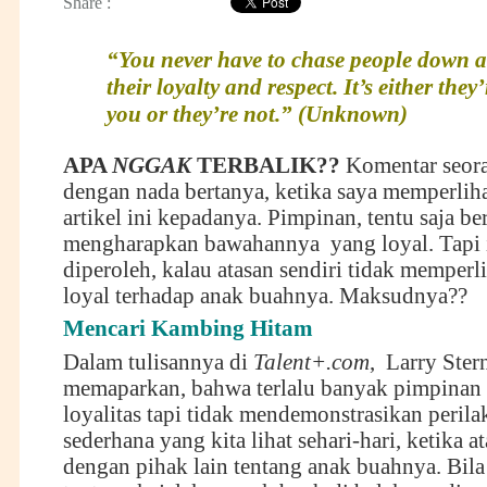
Share :
“You never have to chase people down a
their loyalty and respect. It’s either they
you or they’re not.” (Unknown)
APA
NGGAK
TERBALIK??
Komentar seora
dengan nada bertanya, ketika saya memperlih
artikel ini kepadanya. Pimpinan, tentu saja b
mengharapkan bawahannya yang loyal. Tapi i
diperoleh, kalau atasan sendiri tidak memperl
loyal terhadap anak buahnya. Maksudnya??
Mencari Kambing Hitam
Dalam tulisannya di
Talent+.com
, Larry Ster
memaparkan, bahwa terlalu banyak pimpinan
loyalitas tapi tidak mendemonstrasikan perila
sederhana yang kita lihat sehari-hari, ketika a
dengan pihak lain tentang anak buahnya. Bila 