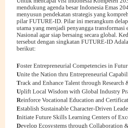
Untuk mencapai visi Indonesia Kompeten 20
mendukung agenda besar Indonesia Emas 20
menyusun pendekatan strategis yang kompreh
pilar FUTURE-ID. Pilar ini merangkum delapan
utama yang menjadi penyangga transformasi 
Nasional agar siap bersaing secara global. Ked
tersebut dengan singkatan FUTURE-ID Adala
berikut:
F
oster Entrepreneurial Competencies in Futur
U
nite the Nation thru Entrepreneurial Capabi
T
rack and Enhance Talent through Research 
U
plift Local Wisdom with Global Industry Pr
R
einforce Vocational Education and Certifica
E
stablish Sustainable Character-Driven Leade
I
nitiate Future Skills Learning Centers of Exc
D
evelop Ecosystems through Collaboration 