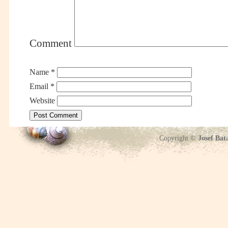
Comment
Name
*
Email
*
Website
Copyright ©
Josef Bat