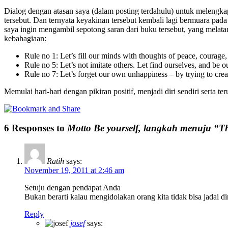
Dialog dengan atasan saya (dalam posting terdahulu) untuk melengka
tersebut. Dan ternyata keyakinan tersebut kembali lagi bermuara pad
saya ingin mengambil sepotong saran dari buku tersebut, yang mela
kebahagiaan:
Rule no 1: Let’s fill our minds with thoughts of peace, courage,
Rule no 5: Let’s not imitate others. Let find ourselves, and be 
Rule no 7: Let’s forget our own unhappiness – by trying to creat
Memulai hari-hari dengan pikiran positif, menjadi diri sendiri serta 
6 Responses to
Motto Be yourself, langkah menuju “The
Ratih
says:
November 19, 2011 at 2:46 am
Setuju dengan pendapat Anda
Bukan berarti kalau mengidolakan orang kita tidak bisa jadai diri
Reply
josef
says: