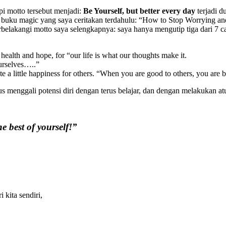
pi motto tersebut menjadi:
Be Yourself, but better every day
terjadi 
a buku magic yang saya ceritakan terdahulu: “How to Stop Worrying an
tarbelakangi motto saya selengkapnya: saya hanya mengutip tiga dar
 health and hope, for “our life is what our thoughts make it.
ourselves…..”
e a little happiness for others. “When you are good to others, you are b
terus menggali potensi diri dengan terus belajar, dan dengan melakukan 
 best of yourself!”
 kita sendiri,