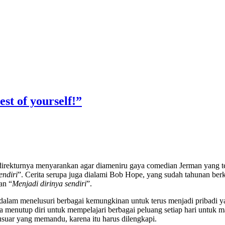
st of yourself!”
rekturnya menyarankan agar diameniru gaya comedian Jerman yang terke
endiri
”. Cerita serupa juga dialami Bob Hope, yang sudah tahunan ber
an “
Menjadi
dirinya
sendiri
”.
i dalam menelusuri berbagai kemungkinan untuk terus menjadi pribadi ya
a menutup diri untuk mempelajari berbagai peluang setiap hari untuk 
usuar yang memandu, karena itu harus dilengkapi.