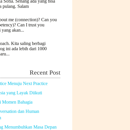
a Sofia. Senang ada yang bisa
a pulang. Salam
bout me (connection)? Can you
etency)? Can I trust you
i yang akan...
oach. Kita saling berbagi
log ini ada lebih dari 1000
aru...
Recent Post
tice Menuju Next Practice
ia yang Layak Diikuti
di Momen Bahagia
versation dan Human
n
ng Menumbuhkan Masa Depan