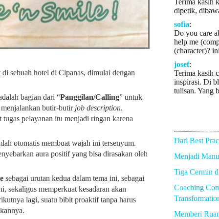
Terima kasih k
dipetik, dibaw
sofia
:
Do you care a
help me (comp
(character)? in
josef
:
i sebuah hotel di Cipanas, dimulai dengan
Terima kasih c
inspirasi. Di b
tulisan. Yang b
dalah bagian dari “
Panggilan/Calling
” untuk
menjalankan butir-butir
job description
.
 tugas pelayanan itu menjadi ringan karena
Dari Best Prac
sudah otomatis membuat wajah ini tersenyum.
nyebarkan aura positif yang bisa dirasakan oleh
Menjadi Manus
Tiga Cermin 
e
sebagai urutan kedua dalam tema ini, sebagai
Coaching Con
ni, sekaligus memperkuat kesadaran akan
Transformatio
ikutnya lagi, suatu bibit proaktif tanpa harus
kannya.
Memberi Rua