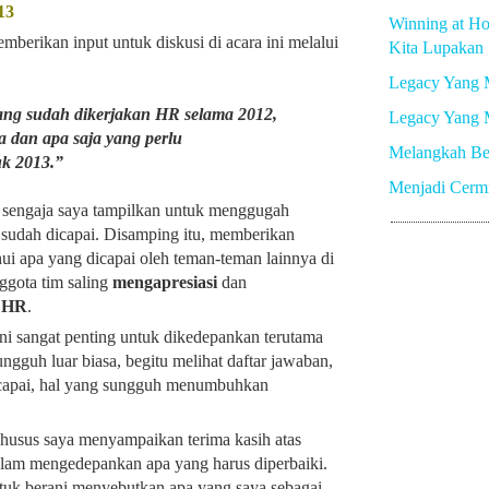
13
Winning at Ho
berikan input untuk diskusi di acara ini melalui
Kita Lupakan
Legacy Yang 
yang sudah dikerjakan HR selama 2012,
Legacy Yang 
dan apa saja yang perlu
Melangkah Be
uk 2013.”
Menjadi Cerm
2 sengaja saya tampilkan untuk menggugah
sudah dicapai. Disamping itu, memberikan
i apa yang dicapai oleh teman-teman lainnya di
gota tim saling
mengapresiasi
dan
u HR
.
ni sangat penting untuk dikedepankan terutama
ungguh luar biasa, begitu melihat daftar jawaban,
icapai, hal yang sungguh menumbuhkan
usus saya menyampaikan terima kasih atas
alam mengedepankan apa yang harus diperbaiki.
tuk berani menyebutkan apa yang saya sebagai