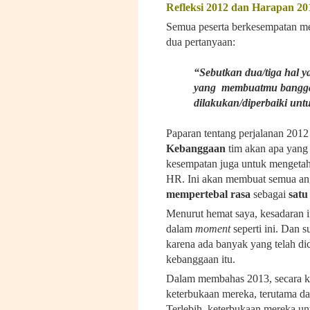
Refleksi 2012 dan Harapan 20
Semua peserta berkesempatan mem
dua pertanyaan:
“Sebutkan dua/tiga hal 
yang membuatmu bangga 
dilakukan/diperbaiki unt
Paparan tentang perjalanan 201
Kebanggaan
tim akan apa yang 
kesempatan juga untuk mengetahu
HR. Ini akan membuat semua ang
mempertebal rasa
sebagai
sat
Menurut hemat saya, kesadaran i
dalam
moment
seperti ini. Dan s
karena ada banyak yang telah d
kebanggaan itu.
Dalam membahas 2013, secara kh
keterbukaan mereka, terutama d
Terlebih, keterbukaan mereka un