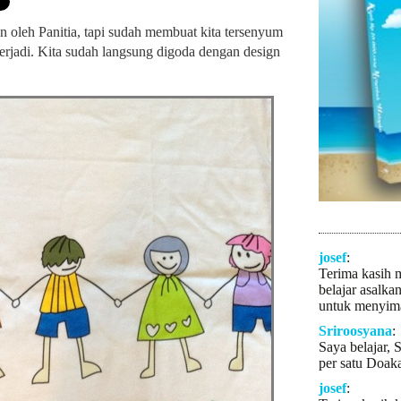
n oleh Panitia, tapi sudah membuat kita tersenyum
rjadi. Kita sudah langsung digoda dengan design
josef
:
Terima kasih 
belajar asalka
untuk menyima
Sriroosyana
:
Saya belajar, 
per satu Doaka
josef
: