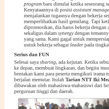
program
baru dimulai ketika seseorang 
Kenyataannya di posisi
assistant manage
menjalankan tugasnya dengan bekerja sen
memperlihatkan hasil gemilang. Tapi keti
dipromosikan, dia harus bekerja dengan 
sekaligus dalam
synergy
dengan temannya
yang sama. Kami gagal untuk mempersi
untuk bekerja sebagai
leader
pada tingkat
Serius dan FUN
Selesai saya
sharing
, ada kejutan. Ketika seb
ke depan, membuat lingkaran, dan begitu mus
hentakan kami para peserta mengikuti irama 
berjalan memutar. Itulah
T
arian NTT Iki Me
dibawakan oleh mahasiswa-mahasiswi dari be
perguruan tinggi dan daerah.