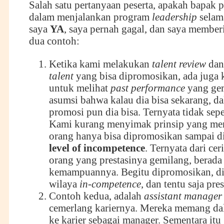
Salah satu pertanyaan peserta, apakah bapak 
dalam menjalankan program
leadership
selam
saya
YA
, saya pernah gagal, dan saya membe
dua contoh:
Ketika kami melakukan
talent review
dan
talent
yang bisa dipromosikan, ada juga
untuk melihat
past performance
yang gem
asumsi bahwa kalau dia bisa sekarang, da
promosi pun dia bisa. Ternyata tidak sep
Kami kurang menyimak prinsip yang me
orang hanya bisa dipromosikan sampai d
level of incompetence
. Ternyata dari ceri
orang yang prestasinya gemilang, berada
kemampuannya. Begitu dipromosikan, d
wilaya
in-competence
, dan tentu saja pre
Contoh kedua, adalah
assistant manager
cemerlang kariernya. Mereka memang da
ke karier sebagai manager. Sementara itu