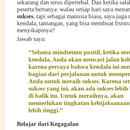
sekarang dan terus dipertebal. Dan ketika sal
peserta bertanya: walau setiap hari saya me
sukses
, tapi sebagai manusia biasa, saya jug
kendala, tantangan, yang bisa membuat frustr
menyikapinya?
Jawab saya:
“S
elama mindsetmu positif, ketika m
kendala,
A
nda akan mencari jalan ke
karena percaya bahwa kendala ini m
bagian dari perjalanan untuk mempe
A
nda untuk meraih sukses. Karena set
sukses yang ini, akan ada sukses lebih 
di
balik itu. Untuk meraihnya, akan
memerlukan tingkatan kebijaksanaan
lebih tinggi.
”
Belajar dari
K
egagalan