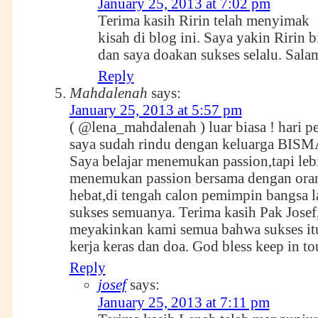
January 25, 2013 at 7:02 pm
Terima kasih Ririn telah menyimak
kisah di blog ini. Saya yakin Ririn b
dan saya doakan sukses selalu. Sala
Reply
Mahdalenah
says:
January 25, 2013 at 5:57 pm
( @lena_mahdalenah ) luar biasa ! hari p
saya sudah rindu dengan keluarga BISM
Saya belajar menemukan passion,tapi lebih
menemukan passion bersama dengan ora
hebat,di tengah calon pemimpin bangsa 
sukses semuanya. Terima kasih Pak Josef,
meyakinkan kami semua bahwa sukses it
kerja keras dan doa. God bless
keep in to
Reply
josef
says:
January 25, 2013 at 7:11 pm