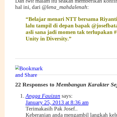
Dan
twit
malam itu seakan memberikan konfir
hal ini, dari
@lena_mahdalenah
:
“Belajar menari NTT bersama Riyanti
lalu tampil di depan bapak @josefba
asli sana jadi momen tak terlupakan
Unity in Diversity.
”
22 Responses to
Membangun Karakter Sej
Angga Fauizan
says:
January 25, 2013 at 8:36 am
Terimakasih Pak Josef..
Keberanian anda mengambil langkah kelu