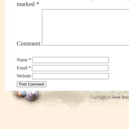
marked
*
Comment
Name
*
Email
*
Website
Copyright ©
Josef Bat