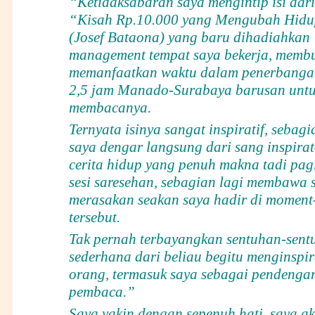
“Ketidaksabaran saya mengintip isi dar
“Kisah Rp.10.000 yang Mengubah Hid
(Josef Bataona) yang baru dihadiahkan
management tempat saya bekerja, membu
memanfaatkan waktu dalam penerbangan
2,5 jam Manado-Surabaya barusan unt
membacanya.
Ternyata isinya sangat inspiratif, sebag
saya dengar langsung dari sang inspirat
cerita hidup yang penuh makna tadi pag
sesi saresehan, sebagian lagi membawa 
merasakan seakan saya hadir di momen
tersebut.
Tak pernah terbayangkan sentuhan-sent
sederhana dari beliau begitu menginspi
orang, termasuk saya sebagai pendenga
pembaca.”
Saya yakin dengan sepenuh hati, saya a