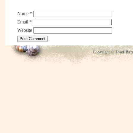
Name
*
Email
*
Website
Copyright ©
Josef Bat