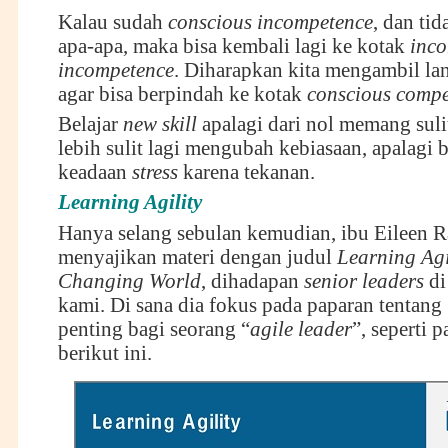
Kalau sudah
conscious incompetence
, dan ti
apa-apa, maka bisa kembali lagi ke kotak
inco
incompetence
. Diharapkan kita mengambil lan
agar bisa berpindah ke kotak
conscious compe
Belajar
new skill
apalagi dari nol memang suli
lebih sulit lagi mengubah kebiasaan, apalagi 
keadaan
stress
karena tekanan.
Learning Agility
Hanya selang sebulan kemudian, ibu Eileen 
menyajikan materi dengan judul
Learning Agil
Changing World
, dihadapan
senior leaders
di
kami. Di sana dia fokus pada paparan tentang
penting bagi seorang “
agile leader
”, seperti p
berikut ini.