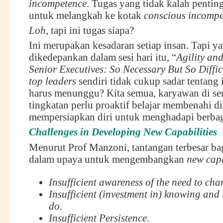
incompetence
. Tugas yang tidak kalah pentin
untuk melangkah ke kotak
conscious incompe
Loh
, tapi ini tugas siapa?
Ini merupakan kesadaran setiap insan. Tapi y
dikedepankan dalam sesi hari itu, “
Agility an
Senior Executives: So Necessary But So Diffic
top leaders
sendiri tidak cukup sadar tentang i
harus menunggu? Kita semua, karyawan di se
tingkatan perlu proaktif belajar membenahi dir
mempersiapkan diri untuk menghadapi berbag
Challenges in Developing New Capabilities
Menurut Prof Manzoni, tantangan terbesar ba
dalam upaya untuk mengembangkan
new capa
Insufficient awareness of the need to cha
Insufficient (investment in) knowing and 
do
.
Insufficient Persistence
.