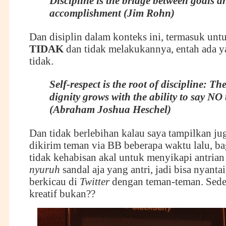
Discipline is the bridge between goals a
accomplishment (Jim Rohn)
Dan disiplin dalam konteks ini, termasuk un
TIDAK
dan tidak melakukannya, entah ada ya
tidak.
S
elf-respect is the root of discipline: Th
dignity grows with the ability to say NO 
(Abraham Joshua Heschel)
Dan tidak berlebihan kalau saya tampilkan ju
dikirim teman via BB beberapa waktu lalu, b
tidak kehabisan akal untuk menyikapi antrian 
nyuruh
sandal aja yang antri, jadi bisa nyanta
berkicau di
T
witter
dengan teman-teman. Seder
kreatif bukan??