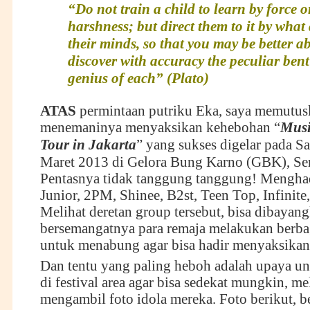
“Do not train a child to learn by force o
harshness; but direct them to it by wha
their minds, so that you may be better ab
discover with accuracy the peculiar bent
genius of each” (Plato)
ATAS
permintaan putriku Eka, saya memutus
menemaninya menyaksikan kehebohan “
Musi
Tour in Jakarta
” yang sukses digelar pada S
Maret 2013 di Gelora Bung Karno (GBK), Sen
Pentasnya tidak tanggung tanggung! Mengha
Junior, 2PM, Shinee, B2st, Teen Top, Infinite,
Melihat deretan group tersebut, bisa dibaya
bersemangatnya para remaja melakukan berba
untuk menabung agar bisa hadir menyaksikan
Dan tentu yang paling heboh adalah upaya un
di festival area agar bisa sedekat mungkin, me
mengambil foto idola mereka. Foto berikut, 