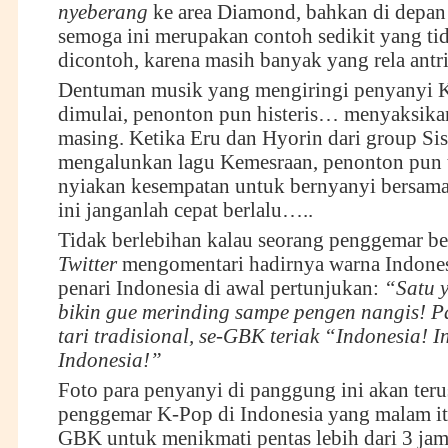
nyeberang
ke area Diamond, bahkan di depan
semoga ini merupakan contoh sedikit yang tid
dicontoh, karena masih banyak yang rela antri 
Dentuman musik yang mengiringi penyanyi 
dimulai, penonton pun histeris… menyaksika
masing. Ketika Eru dan Hyorin dari group Sist
mengalunkan lagu Kemesraan, penonton pun 
nyiakan kesempatan untuk bernyanyi bersam
ini janganlah cepat berlalu…..
Tidak berlebihan kalau seorang penggemar be
T
witter
mengomentari hadirnya warna Indonesi
penari Indonesia di awal pertunjukan:
“Satu 
bikin gue merinding sampe pengen nangis! Pa
tari tradisional, se-GBK teriak “Indonesia! I
Indonesia
!
”
Foto para penyanyi di panggung ini akan teru
penggemar K-Pop di Indonesia yang malam i
GBK untuk menikmati pentas lebih dari 3 jam.