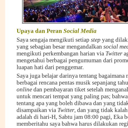
Upaya dan
P
eran
Social Media
Saya sengaja mengikuti setiap
step
yang dilak
yang sebagian besar mengandalkan
s
ocial
m
e
mengikuti perkembangan harian via
T
witter
ag
mengetahui berbagai pengumuman dari prom
luapan hati dari penggemar.
Saya juga belajar darinya tentang bagaimana
berbagai rencana pentas musik sepanjang tah
online
dan pembayaran tiket setelah mengana
untuk mencari tempat yang paling pas; bah
tentang apa yang boleh dibawa dan yang tida
disampaikan via
T
witter
, dan yang tidak kala
adalah di hari-H, Sabtu jam 08:00 pagi, Eka 
memberitahu saya bahwa harus dilakukan regis