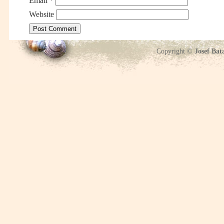
Email
*
Website
Copyright ©
Josef Bat