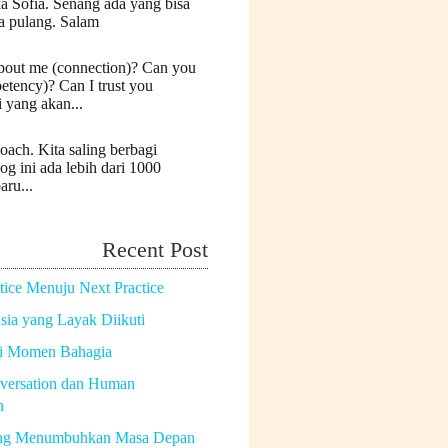
a Sofia. Senang ada yang bisa
a pulang. Salam
bout me (connection)? Can you
etency)? Can I trust you
i yang akan...
oach. Kita saling berbagi
log ini ada lebih dari 1000
aru...
Recent Post
tice Menuju Next Practice
ia yang Layak Diikuti
di Momen Bahagia
versation dan Human
n
ng Menumbuhkan Masa Depan