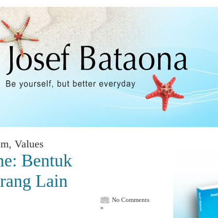
om
,
Values
me: Bentuk
rang Lain
No Comments
»