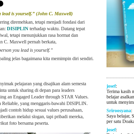
 lead is yourself.”
(John C. Maxwell)
g diremehkan, tetapi menjadi fondasi dari
nan:
DISIPLIN
terhadap waktu. Datang tepat
wal, tetapi menunjukkan rasa hormat dan
hn C. Maxwell pernah berkata,
person you lead is yourself.”
paling jelas bagaimana kita memimpin diri sendiri.
nyimak pelajaran yang disajikan alam semesta
josef
:
minta untuk sharing di depan para leaders
Terima kasih 
ing an Engaged Leader through STAR Values.
belajar asalka
untuk menyima
ah Reliable, yang menggaris-bawahi DISIPLIN.
adi contoh hidup sesuai values perusahaan,
Sriroosyana
:
Saya belajar, 
iberikan melalui slogan, tapi pribadi mereka,
per satu Doaka
ikut foto bersama peserta.
josef
: