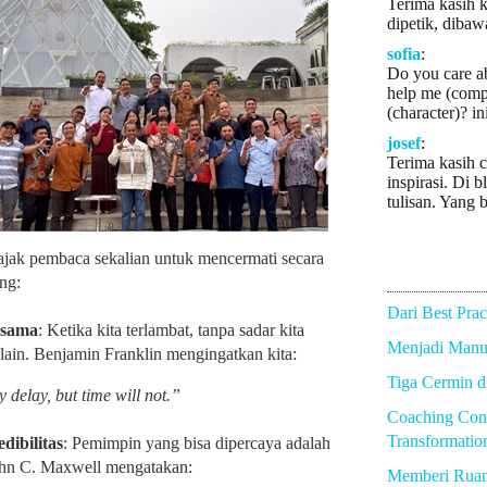
Terima kasih k
dipetik, dibaw
sofia
:
Do you care a
help me (comp
(character)? in
josef
:
Terima kasih c
inspirasi. Di b
tulisan. Yang b
ajak pembaca sekalian untuk mencermati secara
ng:
Dari Best Prac
rsama
: Ketika kita terlambat, tanpa sadar kita
Menjadi Manus
ain. Benjamin Franklin mengingatkan kita:
Tiga Cermin 
delay, but time will not.”
Coaching Con
Transformatio
ibilitas
: Pemimpin yang bisa dipercaya adalah
ohn C. Maxwell mengatakan:
Memberi Rua