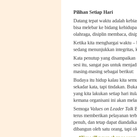
Pilihan Setiap Hari
Datang tepat waktu adalah kebias
bisa melebar ke bidang kehidupan
olahraga, disiplin membaca, disi
Ketika kita menghargai waktu – 
sedang menunjukkan integritas,
Kata penutup yang disampaikan 
sesi itu, sangat pas untuk menja
masing-masing sebagai berikut:
Budaya itu hidup kalau kita se
sekadar kata, tapi tindakan. Buk
yang kita lakukan setiap hari it
kemana organisani ini akan mel
Semoga
Values on Leader Talk
B
terus memberikan pelayanan ter
penuh, dan tetap dapat diandalkan
dibangun oleh satu orang, tapi o