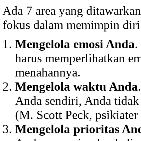
Ada 7 area yang ditawarka
fokus dalam memimpin diri
Mengelola emosi
A
nda
.
harus memperlihatkan em
menahannya.
Mengelola waktu
A
nda
Anda sendiri, Anda tida
(M. Scott Peck, psikiater
Mengelola prioritas
A
n